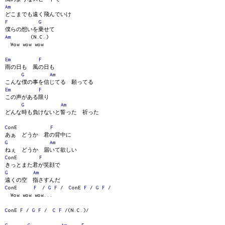
Am
どこまでも遠く飛んでいけ
F
G
僕らの想いを乗せて
Am
(N.C.)
Wow wow wow
Em
F
雨の日も 風の日も
G
Am
こんな僕の事を信じてる 願ってる
Em
F
この声がある限り
G
Am
どんな時も負けないと誓った 祈った
C
onE
F
あぁ どうか 君の背中に
G
Am
ねぇ どうか 届いて欲しい
C
onE
F
きっとまた君が笑顔で
G
Am
遠くの空 指さすんだ
C
onE
F
/
G
F
/
C
onE
F
/
G
F
/
Wow wow wow...
C
onE
F
/
G
F
/
C
F
/(N.C.)/