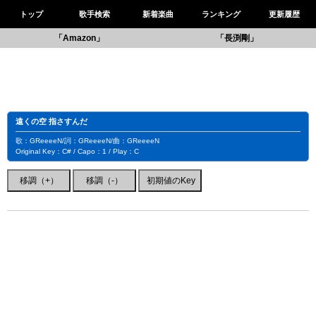
トップ
歌手検索
新着楽曲
ランキング
更新履歴
「Amazon」
「長渕剛」
遠くの空 指さすんだ
歌：GReeeeN/詞：GReeeeN/曲：GReeeeN
Original Key：C# / Capo：1 / Play：C