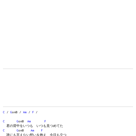
C
/
G
onB /
Am
/
F
/
C
G
onB
Am
F
君の背中をいつも いつも見つめてた
C
G
onB
Am
F
誰にも言えない想いを抱え 今日も立つ