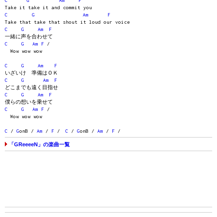
C
G
Am
F
Take it take it and commit you
C
G
Am
F
Take that take that shout it loud our voice
C
G
Am
F
一緒に声を合わせて
C
G
Am
F
/
Wow wow wow
C
G
Am
F
いざいけ 準備はＯＫ
C
G
Am
F
どこまでも遠く目指せ
C
G
Am
F
僕らの想いを乗せて
C
G
Am
F
/
Wow wow wow
C
/
G
onB /
Am
/
F
/
C
/
G
onB /
Am
/
F
/
「GReeeeN」の楽曲一覧