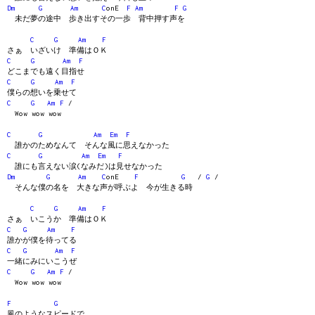
Dm
G
Am
C
onE
F
Am
F
G
未だ夢の途中 歩き出すその一歩 背中押す声を
C
G
Am
F
さぁ いざいけ 準備はＯＫ
C
G
Am
F
どこまでも遠く目指せ
C
G
Am
F
僕らの想いを乗せて
C
G
Am
F
/
Wow wow wow
C
G
Am
Em
F
誰かのためなんて そんな風に思えなかった
C
G
Am
Em
F
誰にも言えない涙(なみだ)は見せなかった
Dm
G
Am
C
onE
F
G
/
G
/
そんな僕の名を 大きな声が呼ぶよ 今が生きる時
C
G
Am
F
さぁ いこうか 準備はＯＫ
C
G
Am
F
誰かが僕を待ってる
C
G
Am
F
一緒にみにいこうぜ
C
G
Am
F
/
Wow wow wow
F
G
風のようなスピードで