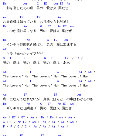
Dm
Am
G
E7
Am
E7
Am
影を宿したその瞳 男の 愛は火 薬だぜ
Am
E7
E7
Am
お天道様は知っている お月様ならお見通し
Dm
Am
G
E7
Am
E7
Am
いつか流れ星になる 男の 愛は火 薬だぜ
Dm
Am
G
E7
Am
インチキ野郎吹き飛ばせ 男の 愛は加速する
A#
Am
キラリ光ったナイフだぜ
G
F
G
F
G
F
E7
/
E7
/
男の 愛は 男の 愛は 男の 愛は ああ
Am
F
G
Am
/
Am
/
The Love of Man The Love of Man The Love of Man
Am
F
G
Am
/
Am
/
The Love of Man The Love of Man The Love of Man
Am
E7
E7
Am
利口になんてなれないが 真実（ほんと）の事はわかるのさ
Dm
Am
G
E7
Am
E7
Am
ギリギリだぜ綱渡り 男の 愛は火 薬だぜ
Am
/
E7
/
E7
/
Am
/
Dm
/
Dm
/
Am
/
Am
/
G
/
F
/
Am
E7
/
Am
/
Am
/
Am
/
Am
/
Am
/
F
/
F
/
G
/
G
/
Am
/
Am
/
Am
/
Am
/
Am
E7
E7
Am