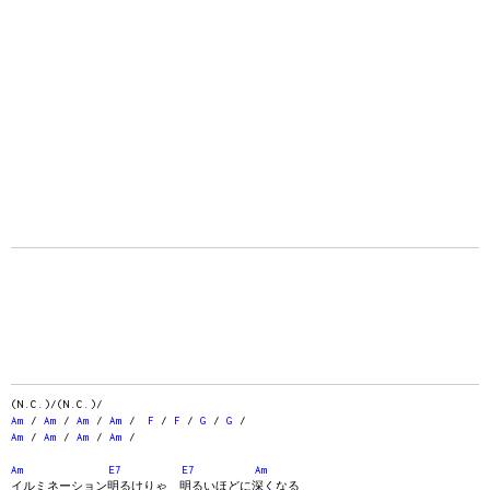
(N.C.)/(N.C.)/
Am
/
Am
/
Am
/
Am
/
F
/
F
/
G
/
G
/
Am
/
Am
/
Am
/
Am
/
Am
E7
E7
Am
イルミネーション明るけりゃ 明るいほどに深くなる