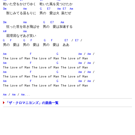
乾いた空をかけてゆく 乾いた風を見つけたか
Dm
Am
G
E7
Am
E7
Am
獣じみてる温もりに 男の 愛は火 薬だぜ
Dm
Am
G
E7
Am
狂った世を吹き飛ばせ 男の 愛は加速する
A#
Am
屁理屈なぞあざ笑い
G
F
G
F
G
F
E7
/
E7
/
男の 愛は 男の 愛は 男の 愛は ああ
Am
F
G
Am
/
Am
/
The Love of Man The Love of Man The Love of Man
Am
F
G
Am
/
Am
/
The Love of Man The Love of Man The Love of Man
Am
F
G
Am
/
Am
/
The Love of Man The Love of Man The Love of Man
Am
F
G
Am
/
Am
/
The Love of Man The Love of Man The Love of Man
Am
/
Am
/
Am
...
「ザ・クロマニヨンズ」の楽曲一覧