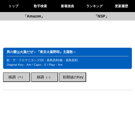
トップ
歌手検索
新着楽曲
ランキング
更新履歴
「Amazon」
「NSP」
男の愛は火薬だぜ～『東京火薬野郎』主題歌～
歌：ザ・クロマニヨンズ/詞：真島昌利/曲：真島昌利
Original Key：Am / Capo：0 / Play：Am