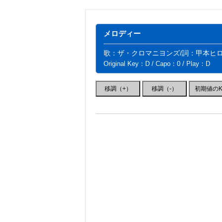
メロディー
歌：ザ・クロマニヨンズ/詞：甲本ヒロ
Original Key：D / Capo：0 / Play：D