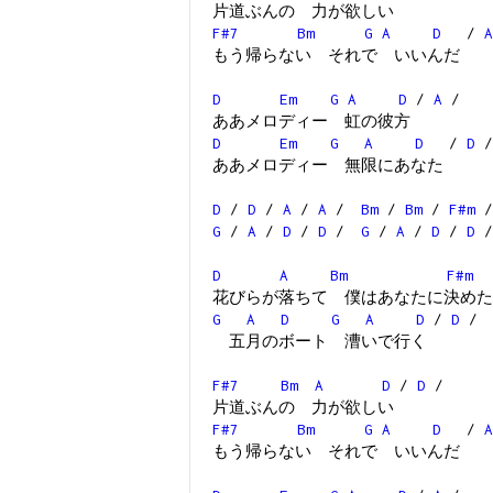
片道ぶんの 力が欲しい
F#7
Bm
G
A
D
/
A
もう帰らない それで いいんだ
D
Em
G
A
D
/
A
/
ああメロディー 虹の彼方
D
Em
G
A
D
/
D
/
ああメロディー 無限にあなた
D
/
D
/
A
/
A
/
Bm
/
Bm
/
F#m
G
/
A
/
D
/
D
/
G
/
A
/
D
/
D
/
D
A
Bm
F#m
花びらが落ちて 僕はあなたに決めた
G
A
D
G
A
D
/
D
/
五月のボート 漕いで行く
F#7
Bm
A
D
/
D
/
片道ぶんの 力が欲しい
F#7
Bm
G
A
D
/
A
もう帰らない それで いいんだ