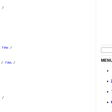
/
/
F#m
/
MEN
/
F#m
/
/