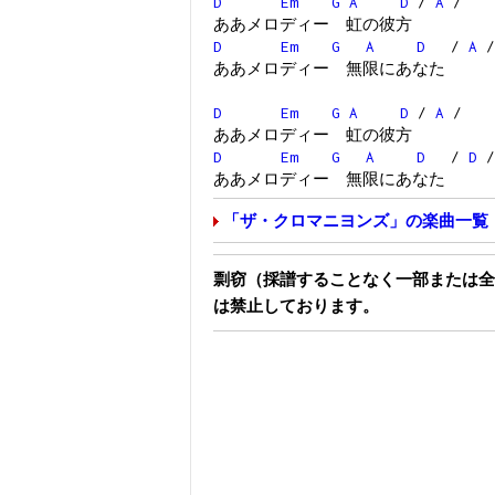
D
Em
G
A
D
/
A
/
ああメロディー 虹の彼方
D
Em
G
A
D
/
A
/
ああメロディー 無限にあなた
D
Em
G
A
D
/
A
/
ああメロディー 虹の彼方
D
Em
G
A
D
/
D
ああメロディー 無限にあなた
「ザ・クロマニヨンズ」の楽曲一覧
剽窃（採譜することなく一部または全
は禁止しております。