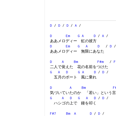
D
/
D
/
D
/
A
/
D
Em
G
A
D
/
A
/
ああメロディー 虹の彼方
D
Em
G
A
D
/
D
/
ああメロディー 無限にあなた
D
A
Bm
F#m
/
F
二人で覚えた 花の名前をつけた
G
A
D
G
A
D
/
D
/
五月のボート 風に乗れ
D
A
Bm
F
気づいていたのか 「若い」という言
G
A
D
G
A
D
/
D
/
ハシゴの上で 鐘を叩く
F#7
Bm
A
D
/
D
/