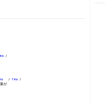
#m
/
#m
/
F#m
/
葉が