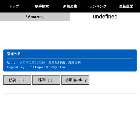
トップ
歌手検索
新着楽曲
ランキング
更新履歴
undefined
「Amazon」
荒海の男
歌：ザ・クロマニヨンズ/詞：真島昌利/曲：真島昌利
Original Key：Em / Capo：0 / Play：Em