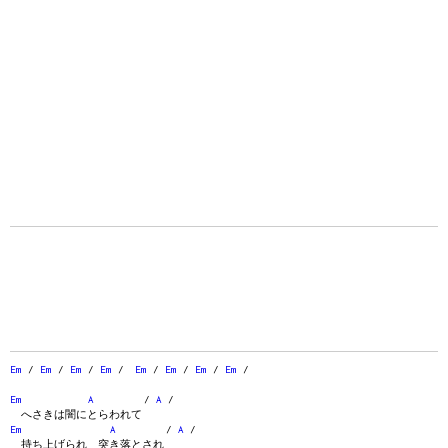
Em
/
Em
/
Em
/
Em
/
Em
/
Em
/
Em
/
Em
/
Em
A
/
A
/
へさきは闇にとらわれて
Em
A
/
A
/
持ち上げられ 突き落とされ