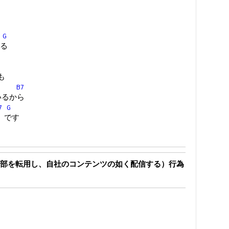
G
る
でも
B7
がいるから
7
G
 です
部を転用し、自社のコンテンツの如く配信する）行為