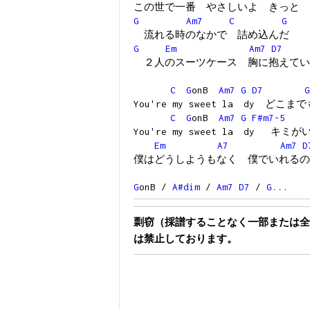
この世で一番 やさしいよ きっと
G
Am7
C
G
流れる時のなかで 詰め込んだ
G
Em
Am7
D7
２人のスーツケース 胸に抱えてい
C
G
onB
Am7
G
D7
G
You're my sweet la dy どこま
C
G
onB
Am7
G
F#m7-5
You're my sweet la dy キミ
Em
A7
Am7
D
僕はどうしようもなく 僕でいれるの
G
onB /
A#dim
/
Am7
D7
/
G
...
剽窃（採譜することなく一部または全
は禁止しております。