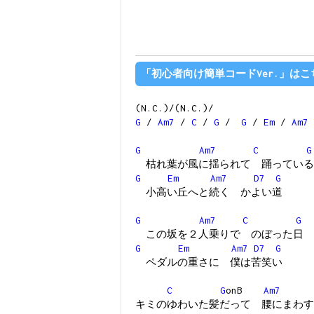
「初心者向け簡単コードVer.」はこ
(N.C.)/(N.C.)/
G
/
Am7
/
C
/
G
/
G
/
Em
/
Am7
G
Am7
C
G
枯れ葉が風に揺られて 踊っている
G
Em
Am7
D7
G
小高い丘へと続く かよい道
G
Am7
C
G
この坂を２人乗りで のぼった日
G
Em
Am7
D7
G
ペダルの重さに 僕は苦笑い
C
G
onB
Am7
キミのゆわいた髪だって 腰にまわす