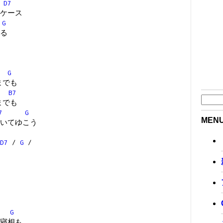
D7
ケース
G
る
G
こまでも
B7
つまでも
7
G
MEN
いてゆこう
D7
/
G
/
G
寝相も