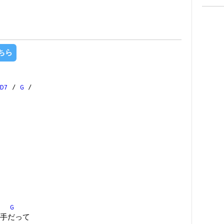
ちら
D7
/
G
/
G
手だって