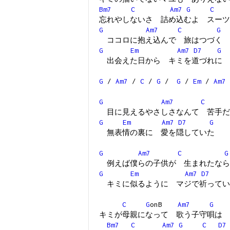
Bm7
C
Am7
G
C
忘れやしないさ 詰め込むよ スーツ
G
Am7
C
G
ココロに抱え込んで 旅はつづく
G
Em
Am7
D7
G
出会えた日から キミを道づれに
G
/
Am7
/
C
/
G
/
G
/
Em
/
Am7
G
Am7
C
目に見えるやさしさなんて 苦手だ
G
Em
Am7
D7
G
無表情の裏に 愛を隠していた
G
Am7
C
G
例えば僕らの子供が 生まれたなら
G
Em
Am7
D7
キミに似るように マジで祈ってい
C
G
onB
Am7
G
キミが母親になって 歌う子守唄は
Bm7
C
Am7
G
C
D7