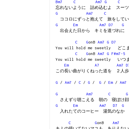
Bm7
C
Am7
G
C
忘れないように 詰め込むよ スーツ
G
Am7
C
ココロにずっと抱えて 旅をしてい
G
Em
Am7
D7
G
出会えた日から キミを道づれに
C
G
onB
Am7
G
D7
You will hold me sweetly ど
C
G
onB
Am7
G
F#m7-5
You will hold me sweetly い
Em
A7
Am7
D
この長い曲がりくねった道を ２人歩
G
/
Am7
/
C
/
G
/
G
/
Em
/
Am7
G
Am7
C
G
さえずり聴こえる 朝の 寝ぼけ顔
G
Em
Am7
D7
G
入れたてのコーヒー 湯気のなか
C
G
onB
Am7
キミの描いてないマユも ありえない