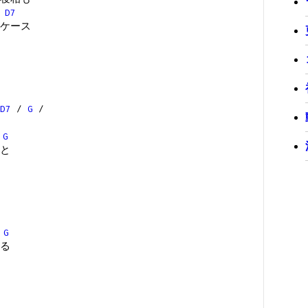
D7
ケース
D7
/
G
/
G
と
G
る