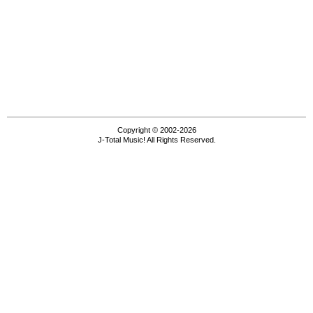
Copyright © 2002-2026
J-Total Music! All Rights Reserved.