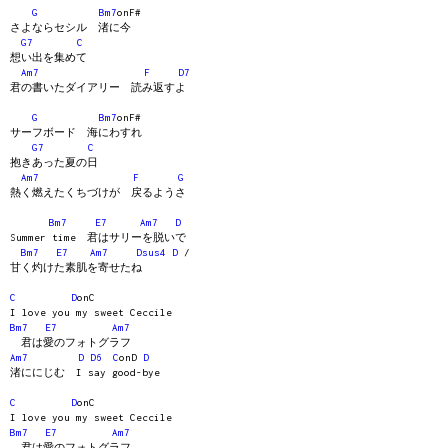
G
Bm7
onF#
さよならセシル 渚に今
G7
C
想い出を集めて
Am7
F
D7
君の書いたダイアリー 読み返すよ
G
Bm7
onF#
サーフボード 海にわすれ
G7
C
抱きあった夏の日
Am7
F
G
熱く燃えたくちづけが 戻るようさ
Bm7
E7
Am7
D
Summer time 君はサリーを脱いで
Bm7
E7
Am7
Dsus4
D
/
甘く灼けた素肌を寄せたね
C
D
onC
I love you my sweet Ceccile
Bm7
E7
Am7
君は愛のフォトグラフ
Am7
D
D6
C
onD
D
渚ににじむ I say good-bye
C
D
onC
I love you my sweet Ceccile
Bm7
E7
Am7
君は愛のフォトグラフ