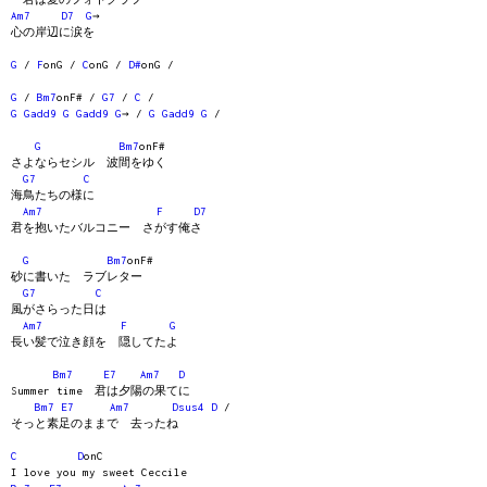
Am7
D7
G
→
心の岸辺に涙を
G
/
F
onG /
C
onG /
D#
onG /
G
/
Bm7
onF# /
G7
/
C
/
G
Gadd9
G
Gadd9
G
→ /
G
Gadd9
G
/
G
Bm7
onF#
さよならセシル 波間をゆく
G7
C
海鳥たちの様に
Am7
F
D7
君を抱いたバルコニー さがす俺さ
G
Bm7
onF#
砂に書いた ラブレター
G7
C
風がさらった日は
Am7
F
G
長い髪で泣き顔を 隠してたよ
Bm7
E7
Am7
D
Summer time 君は夕陽の果てに
Bm7
E7
Am7
Dsus4
D
/
そっと素足のままで 去ったね
C
D
onC
I love you my sweet Ceccile