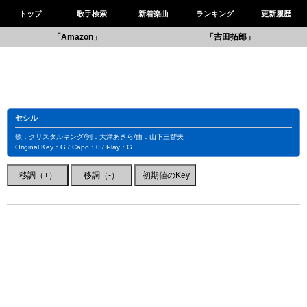
トップ
歌手検索
新着楽曲
ランキング
更新履歴
「Amazon」
「吉田拓郎」
セシル
歌：クリスタルキング/詞：大津あきら/曲：山下三智夫
Original Key：G / Capo：0 / Play：G