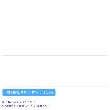
「初心者向け簡単コードVer.」はこちら
G
/
Bm7
onF# /
G7
/
C
/
G
Gadd9
G
Gadd9
G
→ /
G
Gadd9
G
/