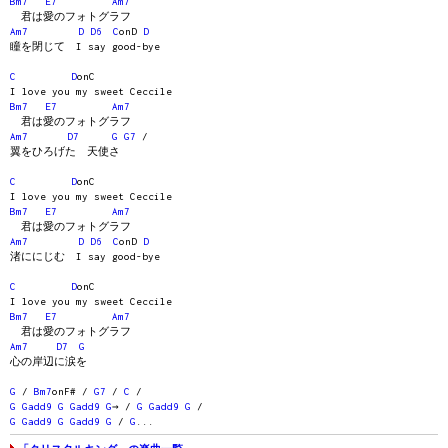
Bm7
E7
Am7
君は愛のフォトグラフ
Am7
D
D6
C
onD
D
瞳を閉じて I say good-bye
C
D
onC
I love you my sweet Ceccile
Bm7
E7
Am7
君は愛のフォトグラフ
Am7
D7
G
G7
/
翼をひろげた 天使さ
C
D
onC
I love you my sweet Ceccile
Bm7
E7
Am7
君は愛のフォトグラフ
Am7
D
D6
C
onD
D
渚ににじむ I say good-bye
C
D
onC
I love you my sweet Ceccile
Bm7
E7
Am7
君は愛のフォトグラフ
Am7
D7
G
心の岸辺に涙を
G
/
Bm7
onF# /
G7
/
C
/
G
Gadd9
G
Gadd9
G
→ /
G
Gadd9
G
/
G
Gadd9
G
Gadd9
G
/
G
...