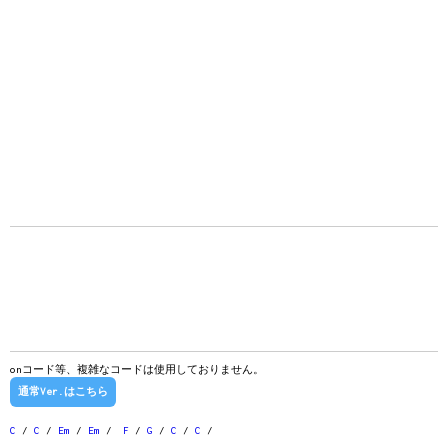
onコード等、複雑なコードは使用しておりません。
通常Ver.はこちら
C
/
C
/
Em
/
Em
/
F
/
G
/
C
/
C
/