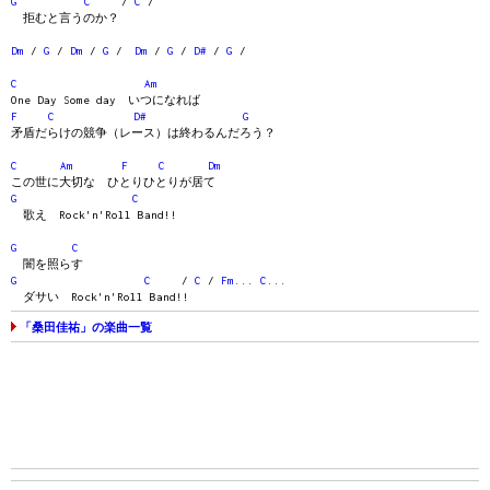
G
C
/
C
/
拒むと言うのか？
Dm
/
G
/
Dm
/
G
/
Dm
/
G
/
D#
/
G
/
C
Am
One Day Some day いつになれば
F
C
D#
G
矛盾だらけの競争（レース）は終わるんだろう？
C
Am
F
C
Dm
この世に大切な ひとりひとりが居て
G
C
歌え Rock'n'Roll Band!!
G
C
闇を照らす
G
C
/
C
/
Fm
...
C
...
ダサい Rock'n'Roll Band!!
「桑田佳祐」の楽曲一覧