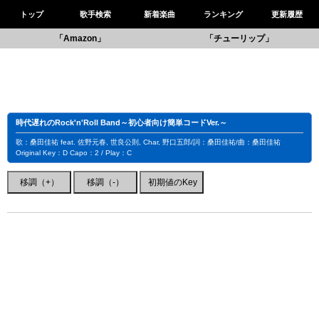
トップ
歌手検索
新着楽曲
ランキング
更新履歴
「Amazon」
「チューリップ」
時代遅れのRock'n'Roll Band～初心者向け簡単コードVer.～
歌：桑田佳祐 feat. 佐野元春, 世良公則, Char, 野口五郎/詞：桑田佳祐/曲：桑田佳祐
Original Key：D Capo：2 / Play：C