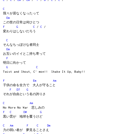
C
我々が居なくなったって
Em
この世の日常は何ひとつ
F
G
C
/
C
/
変わりはしないだろう
C
そんなちっぽけな者同士
Em
お互いのイイとこ持ち寄って
F
明日に向かって
G
C
Twist and Shout, C' mon!! Shake It Up, Baby!!
F
Em
Am
子供の命を全力で 大人が守ること
F
D7
G
それが自由という名の誇りさ
C
Am
No More No War 悲しみの
F
C
D#
G
黒い雲が 地球を覆うけど
C
Am
F
C
Dm
力の弱い者が 夢見ることさえ