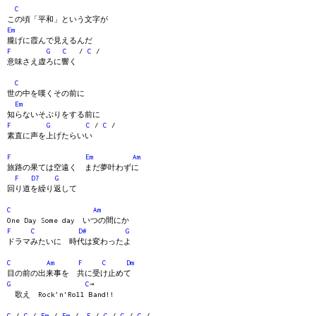
C
この頃「平和」という文字が
Em
朧げに霞んで見えるんだ
F
G
C
/
C
/
意味さえ虚ろに響く
C
世の中を嘆くその前に
Em
知らないそぶりをする前に
F
G
C
/
C
/
素直に声を上げたらいい
F
Em
Am
旅路の果ては空遠く まだ夢叶わずに
F
D7
G
回り道を繰り返して
C
Am
One Day Some day いつの間にか
F
C
D#
G
ドラマみたいに 時代は変わったよ
C
Am
F
C
Dm
目の前の出来事を 共に受け止めて
G
C
→
歌え Rock'n'Roll Band!!
C
/
C
/
Em
/
Em
/
F
/
G
/
C
/
C
/