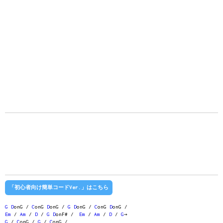
「初心者向け簡単コードVer.」はこちら
G
D
onG /
C
onG
D
onG /
G
D
onG /
C
onG
D
onG /
Em
/
Am
/
D
/
G
D
onF# /
Em
/
Am
/
D
/
G
→
G
/
C
onG /
G
/
C
onG /