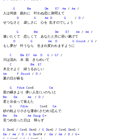
G
Bm
Dm
E7
Am
/
Am
/
人は何故 戯れに 叶わぬ恋に身悶えて
D
G
Am
D
G
/
D
/
せつなさと 虚しさに 心を 乱すのでしょう
G
Bm
Dm
E7
Am
/
Am
/
逢いたくて 恋しくて あなたと共に添い遂げて
D
G
Am
D
G
Gsus4
/
G
/
もし夢が 叶うなら 生まれ変われますように
C
Bm
E7
Am
D
G
/
G7
/
川は流れ 水 面 きらめいて
C
Bm
E7
木立そよぐ 緑うるおしい
Am
F
Dsus4
/
D
/
夏の日が蘇る
G
Fdim
C
onE
Cm
星の瞬きより 儚い人生(いのち)と
Bm
Em
Am
/
D
/
君と出会って覚えた
G
Fdim
C
onE
Cm
砂の粒より小さな運命(さだめ)忍んで
Bm
Em
Am
Daug
G
→
見つめ合った日は 帰らず
G
D
onG /
C
onG
D
onG /
G
D
onG /
C
onG
D
onG /
Em
/
Am
/
D
/
G
D
onF# /
Em
/
Am
/
D
/
G
→
G
/
C
onG /
G
/
C
onG /