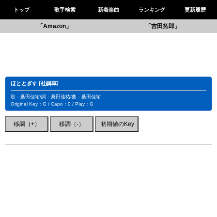
トップ
歌手検索
新着楽曲
ランキング
更新履歴
「Amazon」
「吉田拓郎」
ほととぎす [杜鵑草]
歌：桑田佳祐/詞：桑田佳祐/曲：桑田佳祐
Original Key：G / Capo：0 / Play：G