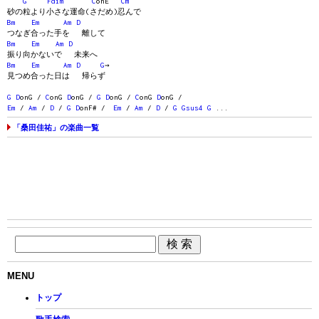
G
Fdim
C
onE
Cm
砂の粒より小さな運命(さだめ)忍んで
Bm
Em
Am
D
つなぎ合った手を 離して
Bm
Em
Am
D
振り向かないで 未来へ
Bm
Em
Am
D
G
→
見つめ合った日は 帰らず
G
D
onG /
C
onG
D
onG /
G
D
onG /
C
onG
D
onG /
Em
/
Am
/
D
/
G
D
onF# /
Em
/
Am
/
D
/
G
Gsus4
G
...
「桑田佳祐」の楽曲一覧
MENU
トップ