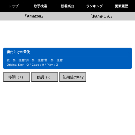
トップ
歌手検索
新着楽曲
ランキング
更新履歴
「Amazon」
「あいみょん」
傷だらけの天使
歌：桑田佳祐/詞：桑田佳祐/曲：桑田佳祐
Original Key：G / Capo：0 / Play：G