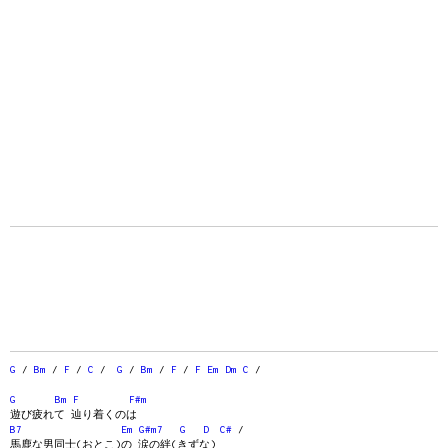
G
/
Bm
/
F
/
C
/
G
/
Bm
/
F
/
F
Em
Dm
C
/
G
Bm
F
F#m
遊び疲れて 辿り着くのは
B7
Em
G#m7
G
D
C#
/
馬鹿な男同士(おとこ)の 涙の絆(きずな)