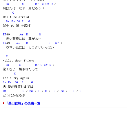
Bm
C
B7
C
C#
D
/
羽ばたけ なァ 男だろう!!
C
Don't be afraid.
Bm
Em
D#
F
G
背中 の 翼 を広げ
E7
#9
Am
D
G
赤い薔薇には 棘があり
E7
#9
Am
D
G
G7
/
ウマい話には カラクリいっぱい
C
Hello, dear friend.
Bm
C
B7
C
C#
D
/
泣くなよ 騙されたって
C
Let's try again.
Bm
Em
D#
F
G
天 使が微笑むまでは
D#
F
G
/
Bm
/
F
/
C
/
G
/
Bm
/
F
C
/
G
...
どうにかなるさ
「桑田佳祐」の楽曲一覧