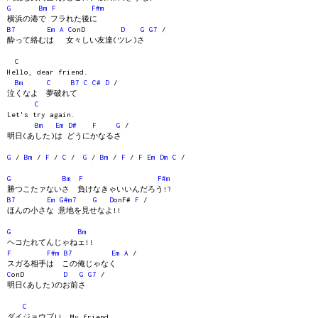
G
Bm
F
F#m
横浜の港で フラれた後に
B7
Em
A
C
onD
D
G
G7
/
酔って絡むは 女々しい友達(ツレ)さ
C
Hello, dear friend.
Bm
C
B7
C
C#
D
/
泣くなよ 夢破れて
C
Let's try again.
Bm
Em
D#
F
G
/
明日(あした)は どうにかなるさ
G
/
Bm
/
F
/
C
/
G
/
Bm
/
F
/
F
Em
Dm
C
/
G
Bm
F
F#m
勝つこたァないさ 負けなきゃいいんだろう!?
B7
Em
G#m7
G
D
onF#
F
/
ほんの小さな 意地を見せなよ!!
G
Bm
ヘコたれてんじゃねェ!!
F
F#m
B7
Em
A
/
スガる相手は この俺じゃなく
C
onD
D
G
G7
/
明日(あした)のお前さ
C
ダイジョウブ!! My friend