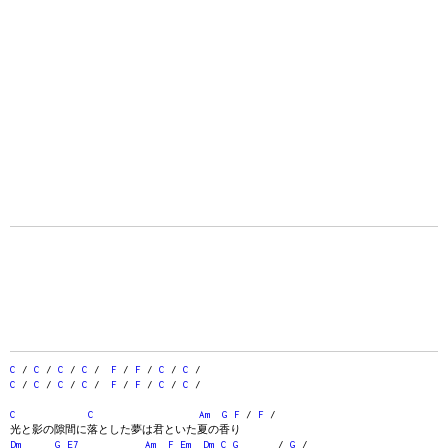
C
/
C
/
C
/
C
/
F
/
F
/
C
/
C
/
C
/
C
/
C
/
C
/
F
/
F
/
C
/
C
/
C
C
Am
G
F
/
F
/
光と影の隙間に落とした夢は君といた夏の香り
Dm
G
E7
Am
F
Em
Dm
C
G
/
G
/