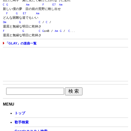
広げた両手 翼に見たて駆けた日のように走れ
C
G
Am
F
E7
Am
新しい僕の夢 目の前の荒野に映し出せ
F
G
E7
Am
どんな困難な道でもいい
Dm
G
C
/
C
/
退屈と無縁な明日に乾杯さ
F
G
C
G
onB /
Am
G
/
C
...
退屈と無縁な明日に乾杯さ
「GLAY」の楽曲一覧
MENU
トップ
歌手検索