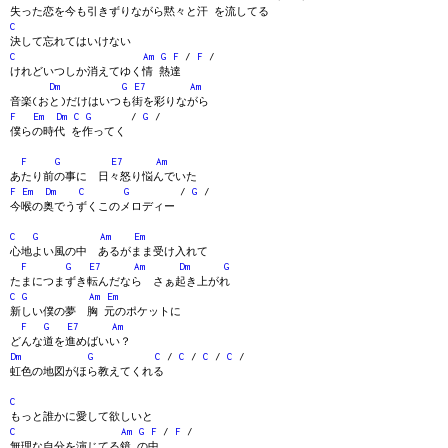
失った恋を今も引きずりながら黙々と汗 を流してる
C
決して忘れてはいけない
C
Am
G
F
/
F
/
けれどいつしか消えてゆく情 熱達
Dm
G
E7
Am
音楽(おと)だけはいつも街を彩りながら
F
Em
Dm
C
G
/
G
/
僕らの時代 を作ってく
F
G
E7
Am
あたり前の事に 日々怒り悩んでいた
F
Em
Dm
C
G
/
G
/
今喉の奥でうずくこのメロディー
C
G
Am
Em
心地よい風の中 あるがまま受け入れて
F
G
E7
Am
Dm
G
たまにつまずき転んだなら さぁ起き上がれ
C
G
Am
Em
新しい僕の夢 胸 元のポケットに
F
G
E7
Am
どんな道を進めばいい？
Dm
G
C
/
C
/
C
/
C
/
虹色の地図がほら教えてくれる
C
もっと誰かに愛して欲しいと
C
Am
G
F
/
F
/
無理な自分を演じてる鏡 の中