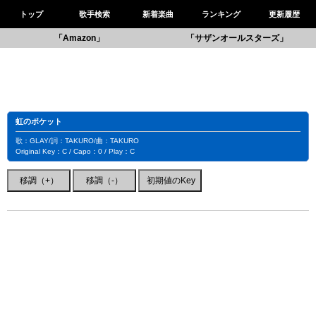
トップ
歌手検索
新着楽曲
ランキング
更新履歴
「Amazon」
「サザンオールスターズ」
虹のポケット
歌：GLAY/詞：TAKURO/曲：TAKURO
Original Key：C / Capo：0 / Play：C