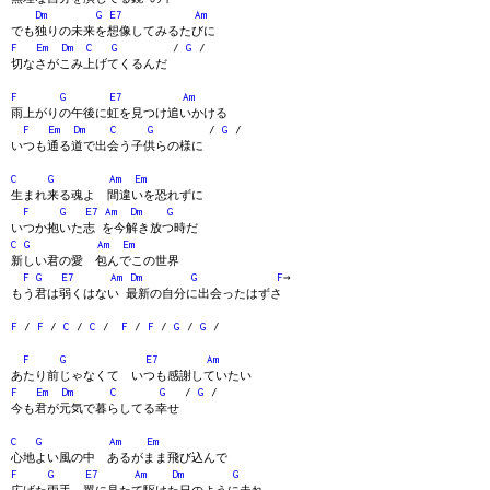
Dm
G
E7
Am
でも独りの未来を想像してみるたびに
F
Em
Dm
C
G
/
G
/
切なさがこみ上げてくるんだ
F
G
E7
Am
雨上がりの午後に虹を見つけ追いかける
F
Em
Dm
C
G
/
G
/
いつも通る道で出会う子供らの様に
C
G
Am
Em
生まれ来る魂よ 間違いを恐れずに
F
G
E7
Am
Dm
G
いつか抱いた志 を今解き放つ時だ
C
G
Am
Em
新しい君の愛 包んでこの世界
F
G
E7
Am
Dm
G
F
→
もう君は弱くはない 最新の自分に出会ったはずさ
F
/
F
/
C
/
C
/
F
/
F
/
G
/
G
/
F
G
E7
Am
あたり前じゃなくて いつも感謝していたい
F
Em
Dm
C
G
/
G
/
今も君が元気で暮らしてる幸せ
C
G
Am
Em
心地よい風の中 あるがまま飛び込んで
F
G
E7
Am
Dm
G