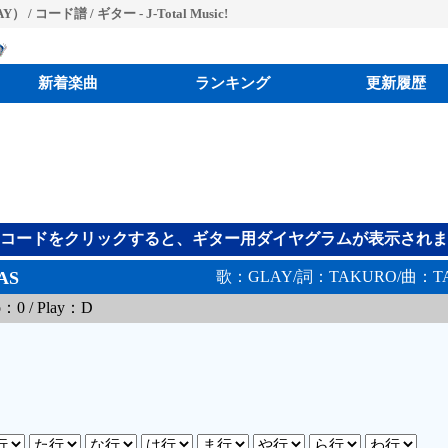
 / コード譜 / ギター - J-Total Music!
新着楽曲
ランキング
更新履歴
コードをクリックすると、ギター用ダイヤグラムが表示されま
AS
歌：GLAY/詞：TAKURO/曲：T
o：0 / Play：D