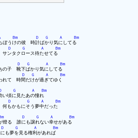
A
Bm
D
G
A
Bm
待ちぼうけの彼 時計ばかり気にしてる
D
G
A
Bm
 サンタクロース待たせてる
D
G
A
Bm
あの子 靴下ばかり気にしてる
D
G
A
Bm
われて 時間だけが過ぎてゆく
D
G
A
Bm
幼い頃に見たあの憧れ
D
G
A
Bm
 何もかもにそう夢中だった
Bm
D
G
A
Bm
)が燈る 誰にも譲れない幸せがある
D
G
A
Bm
誰にも夢を見る権利があれば