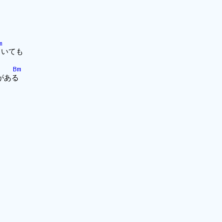
も
も
m
ていても
Bm
がある