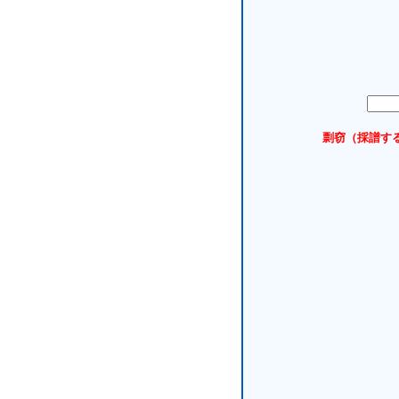
剽窃（採譜す