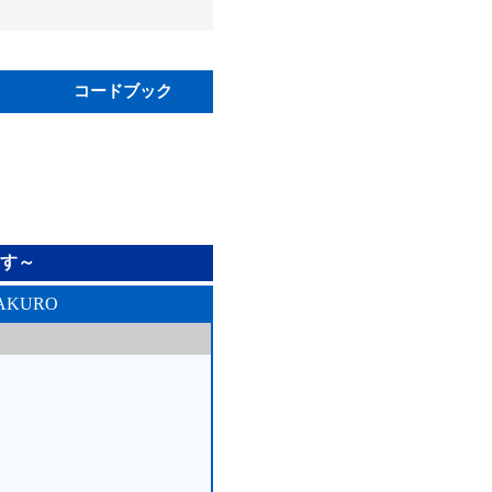
コードブック
す～
AKURO