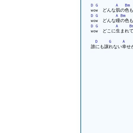
D
G
A
Bm
wow どんな肌の色
D
G
A
Bm
wow どんな瞳の色
D
G
A
B
wow どこに生まれ
D
G
A
誰にも譲れない幸せ