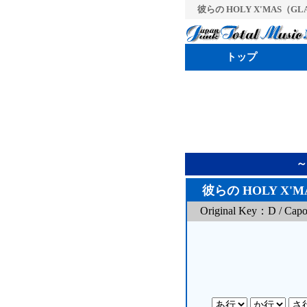
彼らの HOLY X'MAS（GLAY）
トップ
～
彼らの HOLY X'M
Original Key：D / Cap