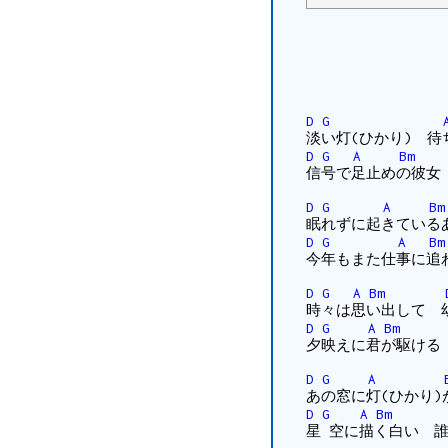
D
G
淡い灯(ひかり) 
D
G
A
Bm
信号で足止めの彼女
D
G
A
Bm
眠れずに起きている
D
G
A
Bm
今年もまた仕事に追
D
G
A
Bm
時々は思い出して 
D
G
A
Bm
夕映えに君が駆ける
D
G
A
あの窓に灯(ひかり
D
G
A
Bm
星 空に描く白い 