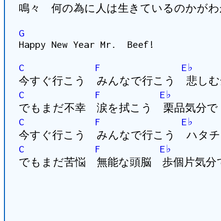
鳴々 何の為に人は生きているのかがわ
G
Happy New Year Mr. Beef!
C
F
E♭
今すぐ行こう みんなで行こう 悲しむ
C
F
E♭
でもまだ不幸 涙を拭こう 栗品気分で
C
F
E♭
今すぐ行こう みんなで行こう ハタチ
C
F
E♭
でもまだ苦悩 無能な頭脳 歩個片気分