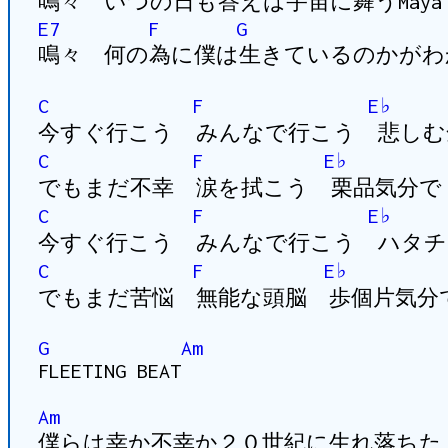
鳴々 いつの日も答えは宇宙に舞うMaya
E7
F
G
鳴々 何の為に僕は生きているのかがわか
C
F
E♭
今すぐ行こう みんなで行こう 悲しむ
C
F
E♭
でもまだ不幸 涙を拭こう 栗品気分で
C
F
E♭
今すぐ行こう みんなで行こう ハタチ
C
F
E♭
でもまだ苦悩 無能な頭脳 歩個片気分
G
Am
FLEETING BEAT
Am
僕らは幸か不幸か２０世紀に生れ落ちた