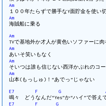
Am
１００年たらずで勝手なY面貯金を使い
Am
海賊船に乗る
Am
TVで基地外か才人が黄色いソファーに
Am
あいそ笑いもなく
Am
そいつは誰も信じない西洋かぶれのコー
Am
山本(もっしゅ)！“あでっ”じゃない
E7
F
G
鳴々 どうなんだ“Yes”か“ハイ”で答え
E7
F
G