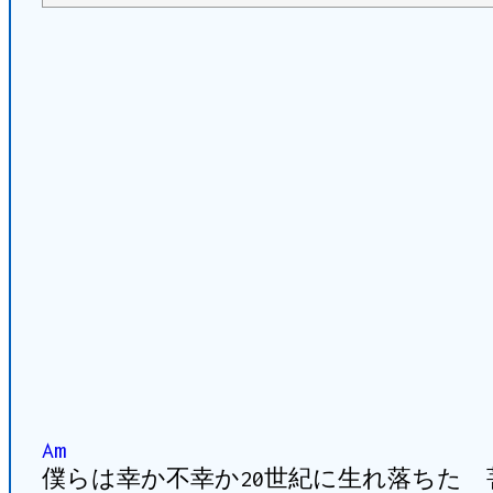
Am
僕らは幸か不幸か20世紀に生れ落ちた