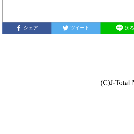
シェア
ツイート
送
(C)J-Total 