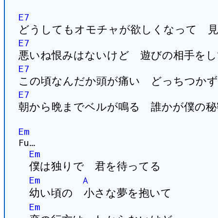
E7
どうしてもオモチャが欲しくなって 見
E7
悪いね恨みはないけど 遊びの相手をし
E7
この頃なんだか頭が痛い どっちつかずの電
E7
朝から晩までベルが鳴る 誰かが僕の秘
Em
Fu…
Em
僕は独りで 君を待ってる
Em
A
幼い頃の 小さな夢を抱いて
Em