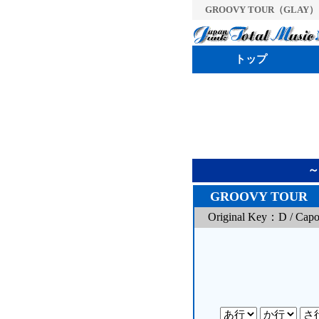
GROOVY TOUR（GLAY） / 
トップ
～
GROOVY TOUR
Original Key：D / Cap