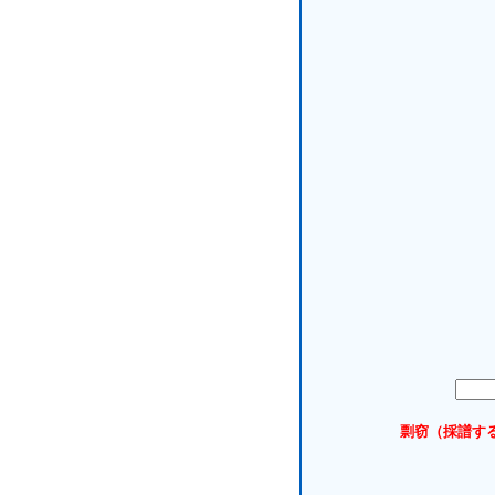
剽窃（採譜す