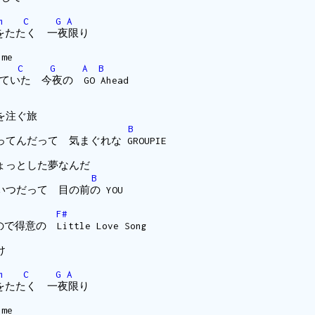
m
C
G
A
T 胸をたたく 一夜限り
ime
C
G
A
B
夢見ていた 今夜の GO Ahead
を注ぐ旅
B
てんだって 気まぐれな GROUPIE
ょっとした夢なんだ
B
つだって 目の前の YOU
F#
ので得意の Little Love Song
け
m
C
G
A
T 胸をたたく 一夜限り
ime