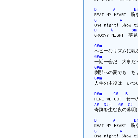
D
A
B
BEAT MY HEAR
G
A
One night! Show t
D
A
Bm
GROOVY NIGHT 
G#m
ヘビーなリズムに魂
G#m
一期一会だ 大事だっ
G#m
刹那への愛でも ち
G#m
人生の主役は いつい
D#m
C#
B
HERE WE GO! せー
A#
D#m
G#
C#
奇跡を生む夜の幕明
D
A
B
BEAT MY HEAR
G
A
One night! Show t