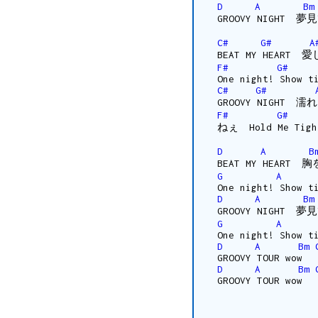
D
A
Bm
GROOVY NIGHT 
C#
G#
A
BEAT MY HEAR
F#
G#
One night! Show t
C#
G#
GROOVY NIGHT
F#
G#
ねぇ Hold Me Tigh
D
A
B
BEAT MY HEAR
G
A
One night! Show t
D
A
Bm
GROOVY NIGHT
G
A
One night! Show t
D
A
Bm
GROOVY TOUR wo
D
A
Bm
GROOVY TOUR wo