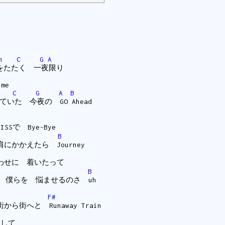
m
C
G
A
T 胸をたたく 一夜限り
ime
C
G
A
B
夢見ていた 今夜の GO Ahead
Sで Bye-Bye
B
にかかえたら Journey
わせに 着いたって
B
も 僕らを 悩ませるのさ uh
F#
N 街から街へと Runaway Train
らして