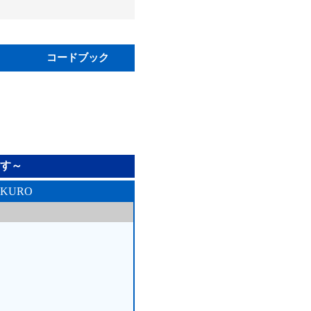
コードブック
す～
KURO