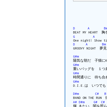
D
A
B
BEAT MY HEAR
G
A
One night! Show t
D
A
Bm
GROOVY NIGHT 
G#m
陽気な朝だ 子猫にKIS
G#m
重いバッグを １つ肩
G#m
時間通りに 待ち合
G#m
D.I.E.は いつで
D#m
C#
B
BAND ON THE RU
A#
D#m
G#
C#
輝 きたい 闇を照