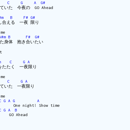
C
G
A
G#
夢見ていた 今夜の GO Ahead
#m
B
F#
G#
T 愛し合える 一夜 限り
ime
A#m
B
F#
G#
 濡れた身体 抱き合いたい
t
m
C
G
A
T 胸をたたく 一夜限り
ime
C
G
A
 夢見ていた 一夜限り
ime
C
G
A
G
A
w One night! Show time
C
G
A
B
w GO Ahead