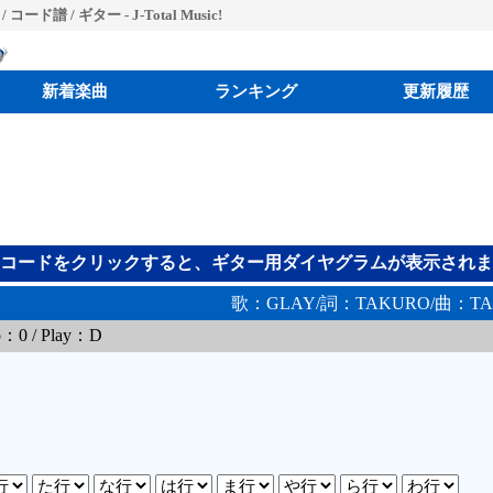
コード譜 / ギター - J-Total Music!
新着楽曲
ランキング
更新履歴
コードをクリックすると、ギター用ダイヤグラムが表示されま
歌：GLAY/詞：TAKURO/曲：TA
o：0 / Play：D