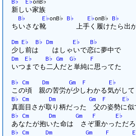
B♭
E♭
onB♭
新しい家族
B♭
E♭
onB♭
B♭
E♭
onB♭
B♭
ちいさな靴 上手く履けたら出か
Dm
E♭
B♭
Dm
E♭
B♭
少し前は はしゃいで恋に夢中で
Dm
E♭
B♭
Gm
G♭
F
いつまでも二人だと単純に思ってた
B♭
Cm
Dm
Gm
F
E♭
この頃 親の苦労が少しわかる気がして
B♭
Cm
Dm
Gm
F
E♭
真面目さが取り柄だった 父の姿勢に似
B♭
Cm
Dm
Gm
F
E♭
あなたが抱いた命は さぞ重かっただろ
B♭
Cm
Dm
Gm
F
E