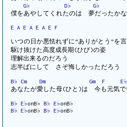
G♭
D♭
G♭
僕をあやしてくれたのは 夢だったかな
E
A
E
A
E
A
E
F
いつの日か悪怯れずに“ありがとう”を
駆け抜けた高度成長期(ひび)の姿
理解出来るのだろう
志半ばにして さぞ悔しかっただろう
B♭
Cm
Dm
Gm
F
E
あなたが愛した母(ひと)は 今も元気で
B♭
E♭
onB♭
B♭
E♭
onB♭
B♭
E♭
onB♭
B♭
E♭
onB♭