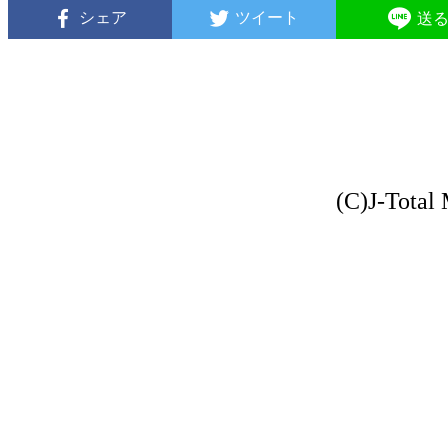
シェア
ツイート
送
(C)J-Total 