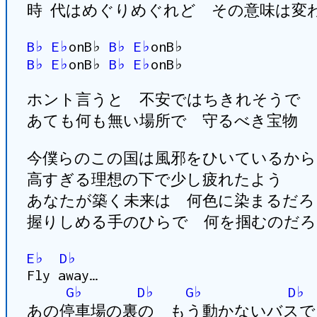
時 代はめぐりめぐれど その意味は変
B♭
E♭
onB♭
B♭
E♭
onB♭
B♭
E♭
onB♭
B♭
E♭
onB♭
ホント言うと 不安ではちきれそうで
あても何も無い場所で 守るべき宝物
今僕らのこの国は風邪をひいているから
高すぎる理想の下で少し疲れたよう
あなたが築く未来は 何色に染まるだろ
握りしめる手のひらで 何を掴むのだろ
E♭
D♭
Fly away…
G♭
D♭
G♭
D♭
あの停車場の裏の もう動かないバスで