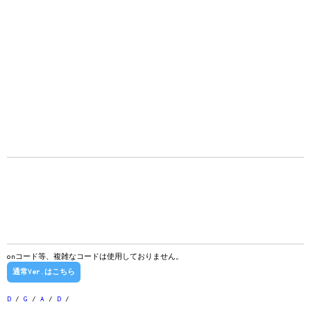
onコード等、複雑なコードは使用しておりません。
通常Ver.はこちら
D
/
G
/
A
/
D
/