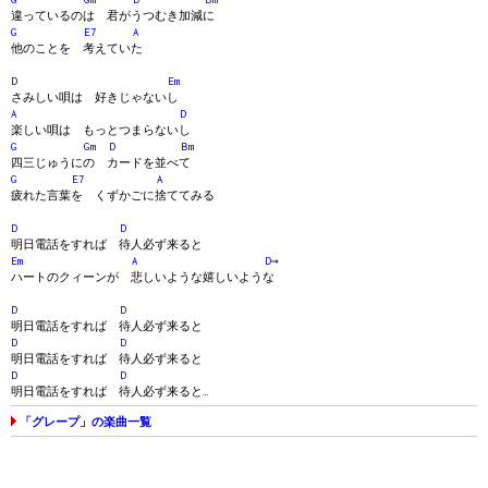
違っているのは 君がうつむき加減に
G
E7
A
他のことを 考えていた
D
Em
さみしい唄は 好きじゃないし
A
D
楽しい唄は もっとつまらないし
G
Gm
D
Bm
四三じゅうにの カードを並べて
G
E7
A
疲れた言葉を くずかごに捨ててみる
D
D
明日電話をすれば 待人必ず来ると
Em
A
D
→
ハートのクィーンが 悲しいような嬉しいような
D
D
明日電話をすれば 待人必ず来ると
D
D
明日電話をすれば 待人必ず来ると
D
D
明日電話をすれば 待人必ず来ると…
「グレープ」の楽曲一覧