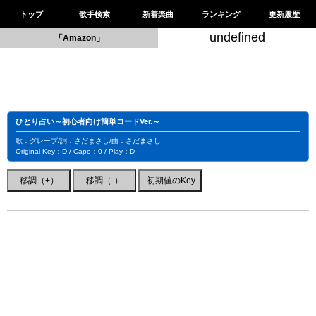
トップ
歌手検索
新着楽曲
ランキング
更新履歴
undefined
「Amazon」
ひとり占い～初心者向け簡単コードVer.～
歌：グレープ/詞：さだまさし/曲：さだまさし
Original Key：D / Capo：0 / Play：D