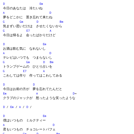
D
Em
今日のあなたは 冷たいね
A
D
夢をどこかに 置き忘れて来たね
G
Gm
D
Bm
気まずい思いだけは させたくないから
G
E7
A
今日は帰るよ 会ったばかりだけど
D
Em
お酒は飲む気に なれないし
A
D
テレビはいつでも つまらないし
G
Gm
D
Bm
トランプゲームの ひとり占いを
G
E7
A
こわしては作り 作ってはこわしてみる
D
D
今日はお前の方が 夢を忘れてたんだと
Em
A
D
→
クラブのジャックが 怒ったような笑ったような
D
/
Em
/
A
/
D
/
D
Em
僕はいつもの ミルクティー
A
D
君もいつもの チョコレートパフェ
G
Gm
D
Bm