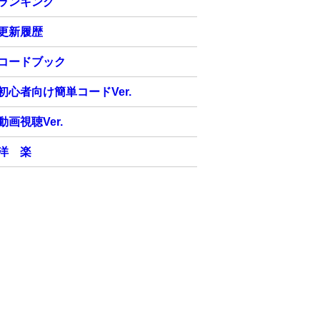
ランキング
更新履歴
コードブック
初心者向け簡単コードVer.
動画視聴Ver.
洋 楽