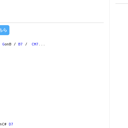
ちら
/
G
onB /
B7
/
CM7
...
onC#
D7