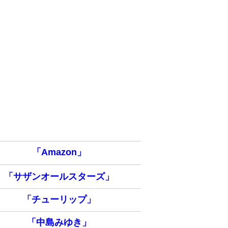
「Amazon」
「サザンオールスターズ」
「チューリップ」
「中島みゆき」