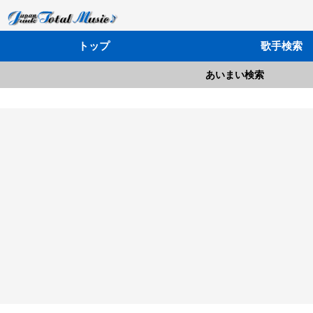
トップ
歌手検索
あいまい検索