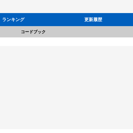
ランキング
更新履歴
コードブック