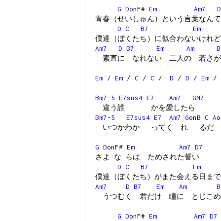
G
D
onF#
Em
Am7
D
青春（せいしゅん）という言葉なんて
D
C
B7
Em
僕達（ぼくたち）に似合わないけれど
Am7
D
B7
Em
Am
B
素直に なれない 二人の 若さが
Em
/
Em
/
C
/
C
/
D
/
D
/
Em
/
Bm7-5
E7sus4
E7
Am7
GM7
違う誰 かを愛したら
Bm7-5
E7sus4
E7
Am7
G
onB
C
A
いつかわか ってく れ るだ
G
D
onF#
Em
Am7
D7
さよ な らは ためされた誓い
D
C
B7
Em
僕達（ぼくたち）がまた会える日まで
Am7
D
B7
Em
Am
B
うつむく 君だけ 瞳に とじこめ
G
D
onF#
Em
Am7
D7