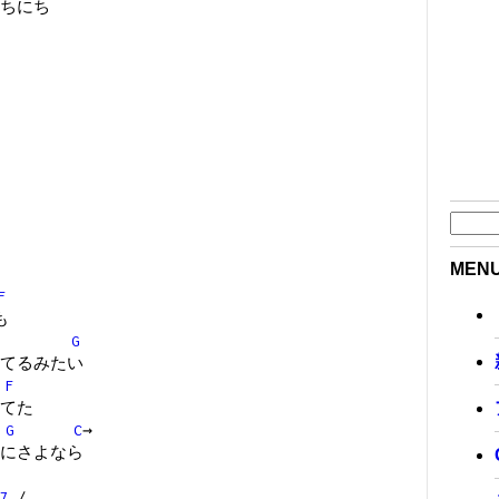
ちにち
MEN
F
も
G
てるみたい
F
てた
G
C
→
にさよなら
7
/