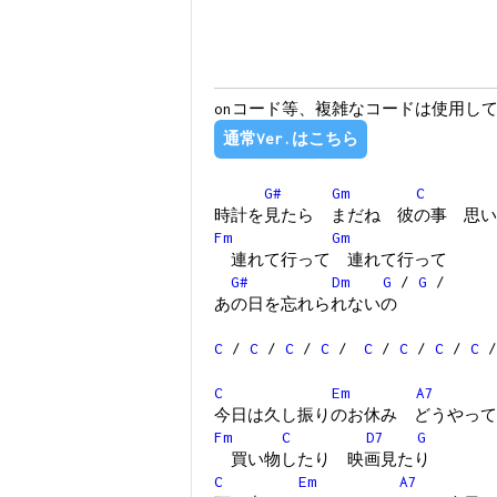
onコード等、複雑なコードは使用し
通常Ver.はこちら
G#
Gm
C
時計を見たら まだね 彼の事 思い
Fm
Gm
連れて行って 連れて行って
G#
Dm
G
/
G
/
あの日を忘れられないの
C
/
C
/
C
/
C
/
C
/
C
/
C
/
C
C
Em
A7
今日は久し振りのお休み どうやって
Fm
C
D7
G
買い物したり 映画見たり
C
Em
A7