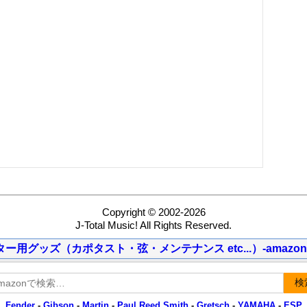
Copyright © 2002-2026
J-Total Music! All Rights Reserved.
ター用グッズ（カポタスト・弦・メンテナンス etc...）-amazon
検
Fender
-
Gibson
-
Martin
-
Paul Reed Smith
-
Gretsch
-
YAMAHA
-
ESP