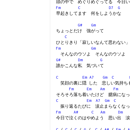
頭の中で めぐりめぐってる 今日い
Fm
C
D7
G
早起きしてます 何をしようかな
G#
Gm
ちょっとだけ 強がって
C
ひとりきり「寂しいなんて思わない」
Fm
Gm
そんなのウソよ そんなのウソよ
G#
Dm
G
誰かこんな私 気づいて
C
Em
A7
Gm
C
笑顔の裏に隠 した 悲しい気持ち
Fm
Em
Am
Fm
そろそろ落ち着いたけど 臆病になっ
C
Em
A7
Gm
C
振り返るたびに 涙止まらなくなっ
Fm
A#
C
Am
Dm
今日で泣くのはやめよう 思い出 涙
C
/
C
/
C
/
G
/
C
/
A#
/
Em
/
A