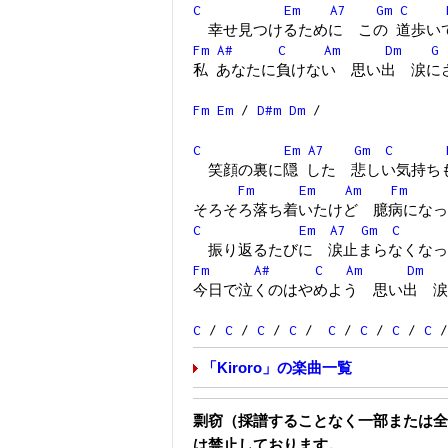
C
Em
A7
Gm
C
幸せ見つけるために この 道歩い
Fm
A#
C
Am
Dm
G
私 あなたに負けない 思い出 涙に
Fm
Em
/
D#m
Dm
/
C
Em
A7
Gm
C
笑顔の裏に隠 した 悲しい気持ち
Fm
Em
Am
Fm
そろそろ落ち着いたけど 臆病になっ
C
Em
A7
Gm
C
振り返るたびに 涙止まらなくなっ
Fm
A#
C
Am
Dm
今日で泣くのはやめよう 思い出 涙
C
/
C
/
C
/
C
/
C
/
C
/
C
/
C
「Kiroro」の楽曲一覧
剽窃（採譜することなく一部または全
は禁止しております。