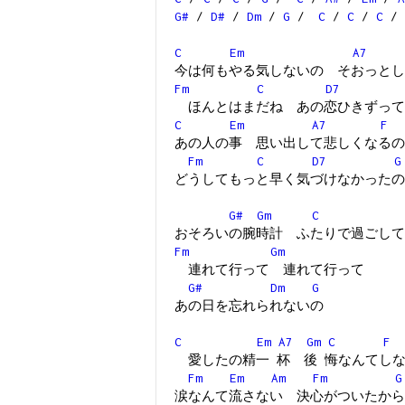
G#
/
D#
/
Dm
/
G
/
C
/
C
/
C
/
C
Em
A7
今は何もやる気しないの そおっとし
Fm
C
D7
ほんとはまだね あの恋ひきずって
C
Em
A7
F
あの人の事 思い出して悲しくなるの
Fm
C
D7
G
どうしてもっと早く気づけなかったの
G#
Gm
C
おそろいの腕時計 ふたりで過ごして
Fm
Gm
連れて行って 連れて行って
G#
Dm
G
あの日を忘れられないの
C
Em
A7
Gm
C
F
愛したの精一 杯 後 悔なんてし
Fm
Em
Am
Fm
G
涙なんて流さない 決心がついたから