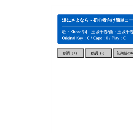
涙にさよなら～初心者向け簡単コード
歌：Kiroro/詞：玉城千春/曲：玉城千
Original Key：C / Capo：0 / Play：C