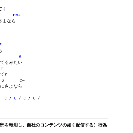
F
てく
Fm
→
さよなら
F
も
G
てるみたい
F
てた
G
C
→
にさよなら
/
C
/
C
/
C
/
C
/
部を転用し、自社のコンテンツの如く配信する）行為