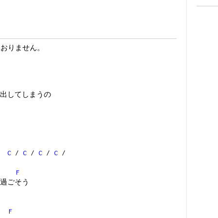
ておりません。
出してしまうの
/
C
/
C
/
C
/
C
/
F
過ごそう
F