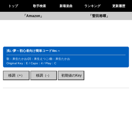
トップ
歌手検索
新着楽曲
ランキング
更新履歴
「Amazon」
「菅田将暉」
浅い夢～初心者向け簡単コードVer.～
歌：来生たかお/詞：来生えつこ/曲：来生たかお
Original Key：E / Capo：4 / Play：C