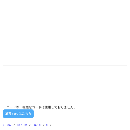
onコード等、複雑なコードは使用しておりません。
通常Ver.はこちら
C
Dm7
/
Em7
D7
/
Dm7
G
/
C
/