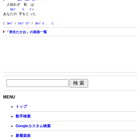
人知れず 私 は
Dm7
G
C
→
あなたの 手をとった
C
Dm7
/
Em7
D7
/
Dm7
G
...
C
...
「来生たかお」の楽曲一覧
MENU
トップ
歌手検索
Googleカスタム検索
新着楽曲