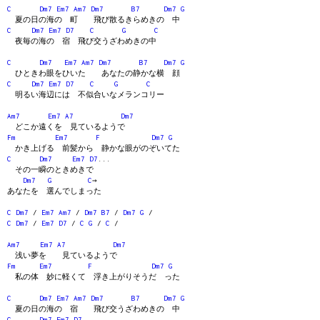
C
Dm7
Em7
Am7
Dm7
B7
Dm7
G
夏の日の海の 町 飛び散るきらめきの 中
C
Dm7
Em7
D7
C
G
C
夜毎の海の 宿 飛び交うざわめきの中
C
Dm7
Em7
Am7
Dm7
B7
Dm7
G
ひときわ眼をひいた あなたの静かな横 顔
C
Dm7
Em7
D7
C
G
C
明るい海辺には 不似合いなメランコリー
Am7
Em7
A7
Dm7
どこか遠くを 見ているようで
Fm
Em7
F
Dm7
G
かき上げる 前髪から 静かな眼がのぞいてた
C
Dm7
Em7
D7
...
その一瞬のときめきで
Dm7
G
C
→
あなたを 選んでしまった
C
Dm7
/
Em7
Am7
/
Dm7
B7
/
Dm7
G
/
C
Dm7
/
Em7
D7
/
C
G
/
C
/
Am7
Em7
A7
Dm7
浅い夢を 見ているようで
Fm
Em7
F
Dm7
G
私の体 妙に軽くて 浮き上がりそうだ った
C
Dm7
Em7
Am7
Dm7
B7
Dm7
G
夏の日の海の 宿 飛び交うざわめきの 中
C
Dm7
Em7
D7
...