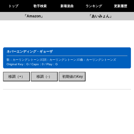
トップ
歌手検索
新着楽曲
ランキング
更新履歴
「Amazon」
「あいみょん」
ネバーエンディング・ギョーザ
歌：カーリングシトーンズ/詞：カーリングシトーンズ/曲：カーリングシトーンズ
Original Key：G / Capo：0 / Play：G