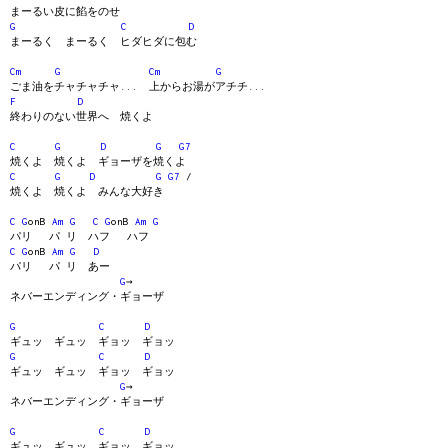
まーるい皮に餡をのせ
G
C
D
まーるく まーるく ヒダヒダに包む
Cm
G
Cm
G
ごま油をチャチャチャ... 上からお湯がアチチ...
F
D
終わりのない世界へ 焼くよ
C
G
D
G
G7
焼くよ 焼くよ ギョーザを焼くよ
C
G
D
G
G7
/
焼くよ 焼くよ みんな大好き
C
G
onB
Am
G
C
G
onB
Am
G
パリ パ リ ハフ ハフ
C
G
onB
Am
G
D
パリ パ リ あー
G
→
ネバーエンディング・ギョーザ
G
C
D
ギュッ ギュッ ギョッ ギョッ
G
C
D
ギュッ ギュッ ギョッ ギョッ
G
→
ネバーエンディング・ギョーザ
G
C
D
ギュッ ギュッ ギョッ ギョッ