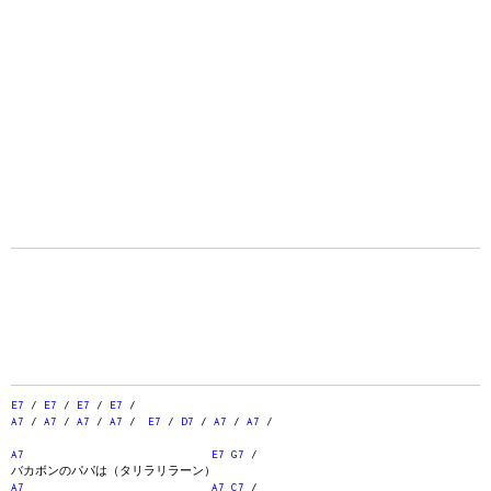
E7
/
E7
/
E7
/
E7
/
A7
/
A7
/
A7
/
A7
/
E7
/
D7
/
A7
/
A7
/
A7
E7
G7
/
バカボンのパパは（タリラリラーン）
A7
A7
C7
/