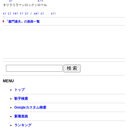
D7
A7
→
タリラリラーンロックンロール
A7
G7
F#7
F7
E7
/
A#7
A7
...
A7
!
「嘉門達夫」の楽曲一覧
MENU
トップ
歌手検索
Googleカスタム検索
新着楽曲
ランキング