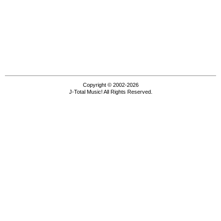
Copyright © 2002-2026
J-Total Music! All Rights Reserved.