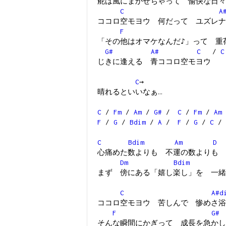
舵は風にまかせちゃって 愉快な日々
C
A
ココロ空モヨウ 何だって ユズレナ
F
「その他はオマケなんだ♪」って 重
G#
A#
C
/
C
じきに逢える 青ココロ空モヨウ
C
→
晴れるといいなぁ…
C
/
Fm
/
Am
/
G#
/
C
/
Fm
/
Am
F
/
G
/
Bdim
/
A
/
F
/
G
/
C
/
C
Bdim
Am
D
心痛めた数よりも 不運の数よりも
Dm
Bdim
まず 傍にある「嬉し楽し」を 一緒
C
A#d
ココロ空モヨウ 苦しんで 惨めさ浴
F
G#
そんな瞬間にかぎって 成長を急かし