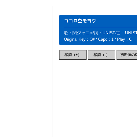
ココロ空モヨウ
歌：関ジャニ∞/詞：UNIST/曲：UNIS
Original Key：C# / Capo：1 / Play：C