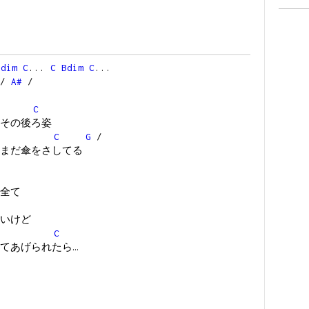
Bdim
C
...
C
Bdim
C
...
/
A#
/
C
その後ろ姿
C
G
/
まだ傘をさしてる
全て
いけど
C
てあげられたら…