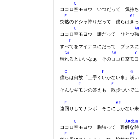
C
ココロ空モヨウ いつだって 気持ち
F
G#
突然のドシャ降りだって 僕らはきっ
C
A
ココロ空モヨウ 誰だって ひとつ強
F
すべてをマイナスにだって プラスに
G#
A#
C
晴れるといいなぁ そのココロ空モヨ
C
F
G
僕らは何故「上手くいかない事」嘆い
C
F
そんなギモンの答えも 散歩ついでに
F
G#
遠回りしてナンボ そこにしかない未
C
A#dim
ココロ空モヨウ 胸張って 難解な時
F
G#