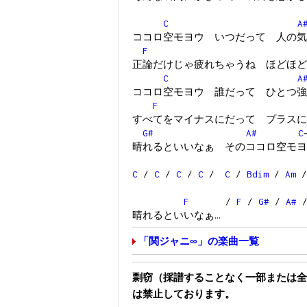
C
A
ココロ空モヨウ いつだって 人の気
F
正論だけじゃ疲れちゃうね ほどほど
C
A
ココロ空モヨウ 誰だって ひとつ強
F
すべてをマイナスにだって プラスに
G#
A#
C
晴れるといいなぁ そのココロ空モヨ
C
/
C
/
C
/
C
/
C
/
Bdim
/
Am
F
/
F
/
G#
/
A#
晴れるといいなぁ…
「関ジャニ∞」の楽曲一覧
剽窃（採譜することなく一部または全
は禁止しております。