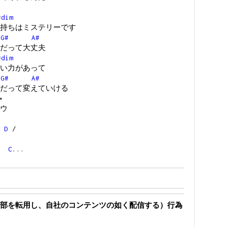
#dim
持ちはミステリーです
G#
A#
だって大丈夫
#dim
い力があって
G#
A#
だって変えていける
→
ウ
/
D
/
/
C
...
部を転用し、自社のコンテンツの如く配信する）行為