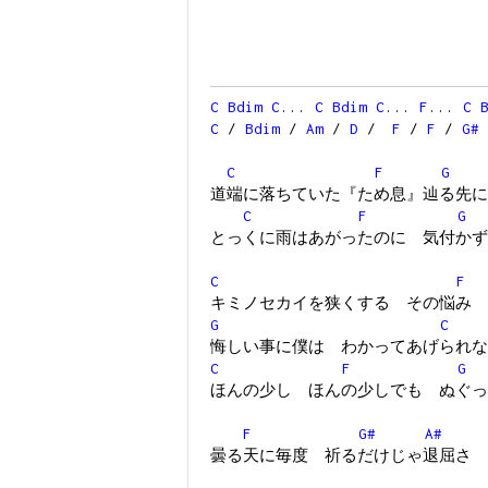
C
Bdim
C
...
C
Bdim
C
...
F
...
C
C
/
Bdim
/
Am
/
D
/
F
/
F
/
G#
C
F
G
道端に落ちていた『ため息』辿る先に
C
F
G
とっくに雨はあがったのに 気付かず
C
F
キミノセカイを狭くする その悩み 
G
C
悔しい事に僕は わかってあげられな
C
F
G
ほんの少し ほんの少しでも ぬぐっ
F
G#
A#
曇る天に毎度 祈るだけじゃ退屈さ