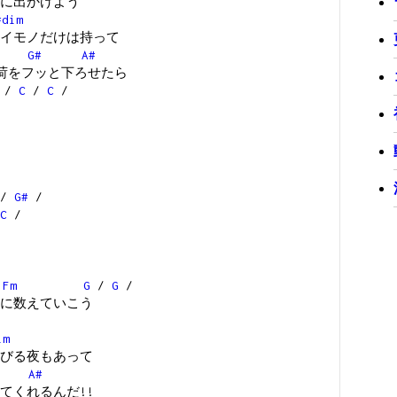
に出かけよう
#dim
イモノだけは持って
G#
A#
荷をフッと下ろせたら
/
C
/
C
/
/
G#
/
C
/
Fm
G
/
G
/
に数えていこう
im
びる夜もあって
A#
てくれるんだ!!