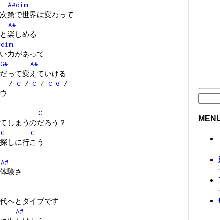
A#dim
次第で世界は変わって
A#
と楽しめる
#dim
い力があって
G#
A#
だって変えていける
/
C
/
C
/
C
G
/
ウ
C
MEN
てしまうのだろう？
G
C
探しに行こう
A#
体験さ
代へとダイブです
A#