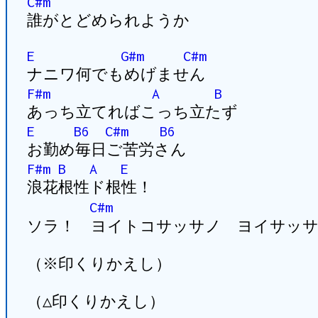
C#m
誰がとどめられようか
E
G#m
C#m
ナニワ何でもめげません
F#m
A
B
あっち立てればこっち立たず
E
B6
C#m
B6
お勤め毎日ご苦労さん
F#m
B
A
E
浪花根性ド根性！
C#m
ソラ！ ヨイトコサッサノ ヨイサッサ
（※印くりかえし）
（△印くりかえし）