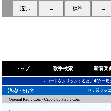
トップ
歌手検索
新着楽
～コードをクリックすると、ギター用
浪花いろは節
歌：関ジャニ
Original Key：C#m / Capo：0 / Play：C#m