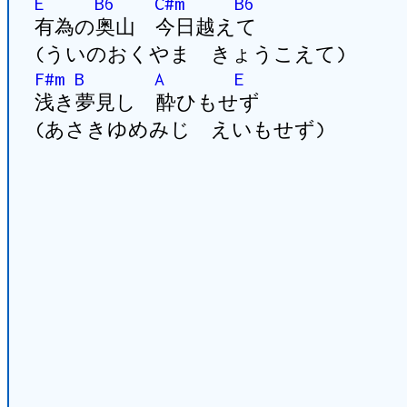
E
B6
C#m
B6
有為の奥山 今日越えて
(ういのおくやま きょうこえて)
F#m
B
A
E
浅き夢見し 酔ひもせず
(あさきゆめみじ えいもせず)