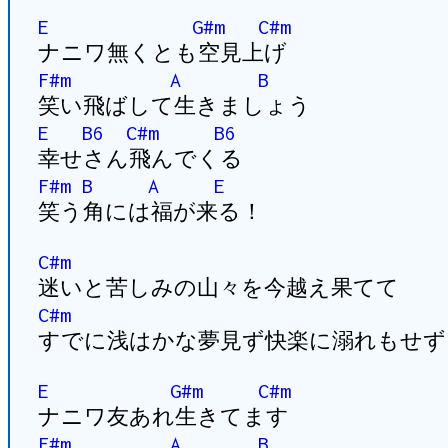
E
G#m
C#m
ナニワ無くとも空見上げ
F#m
A
B
笑い飛ばして生きましょう
E
B6
C#m
B6
幸せさん飛んでくる
F#m
B
A
E
笑う角には福が来る！
C#m
迷いと苦しみの山々を今越え果てて
C#m
すでに浅はかな夢見ず快楽に溺れもせず
E
G#m
C#m
ナニワ友あれ生きてます
F#m
A
B