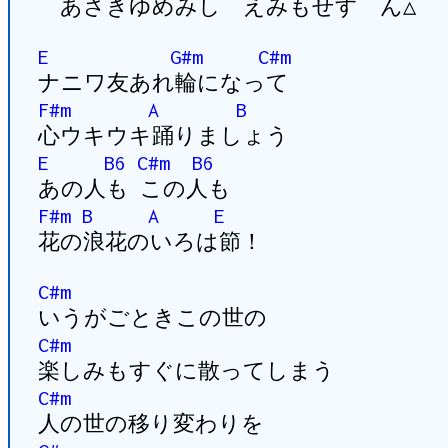
あさきゆめみし えみもせす ん△
E
G#m
C#m
ナニワ友あれ輪になって
F#m
A
B
心ウキウキ踊りましょう
E
B6
C#m
B6
あの人も この人も
F#m
B
A
E
花の浪花のいろは節！
C#m
いうがごときこの世の
C#m
楽しみもすぐに散ってしまう
C#m
人の世の移り変わりを