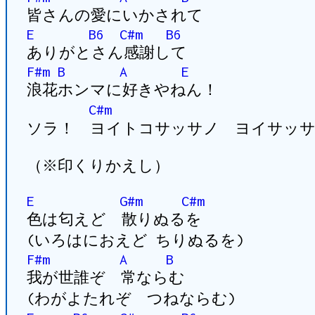
皆さんの愛にいかされて
E
B6
C#m
B6
ありがとさん感謝して
F#m
B
A
E
浪花ホンマに好きやねん！
C#m
ソラ！ ヨイトコサッサノ ヨイサッサ
（※印くりかえし）
E
G#m
C#m
色は匂えど 散りぬるを
(いろはにおえど ちりぬるを)
F#m
A
B
我が世誰ぞ 常ならむ
(わがよたれぞ つねならむ)