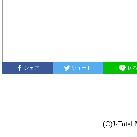
シェア
ツイート
送
(C)J-Total 