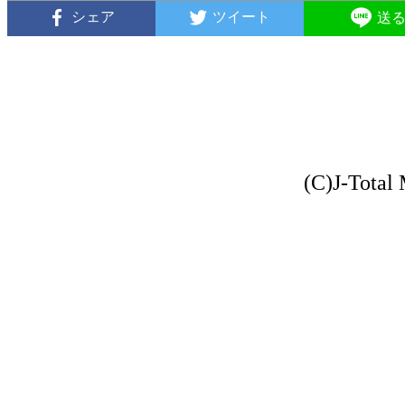
シェア
ツイート
送
(C)J-Total 