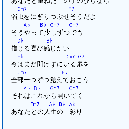
あなたと重ねたこの手のひらなら
Cm7
F7
弱虫をにぎりつぶせそうだよ
A♭
B♭
Gm7
Cm7
そうやって少しずつでも
D♭
B♭
信じる喜び感じたい
E♭
Dm7
G7
今はまだ開けずにいる扉を
Cm7
F7
全部一つずつ覚えておこう
A♭
B♭
Gm7
Cm7
それはこれから開いてく
Fm7
A♭
B♭
A♭
あなたとの人生の 彩り