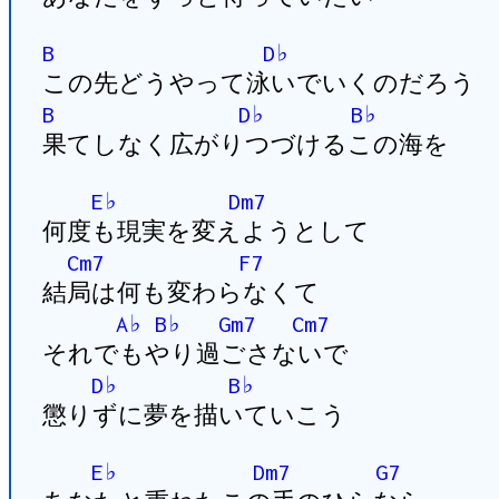
B
D♭
この先どうやって泳いでいくのだろう
B
D♭
B♭
果てしなく広がりつづけるこの海を
E♭
Dm7
何度も現実を変えようとして
Cm7
F7
結局は何も変わらなくて
A♭
B♭
Gm7
Cm7
それでもやり過ごさないで
D♭
B♭
懲りずに夢を描いていこう
E♭
Dm7
G7