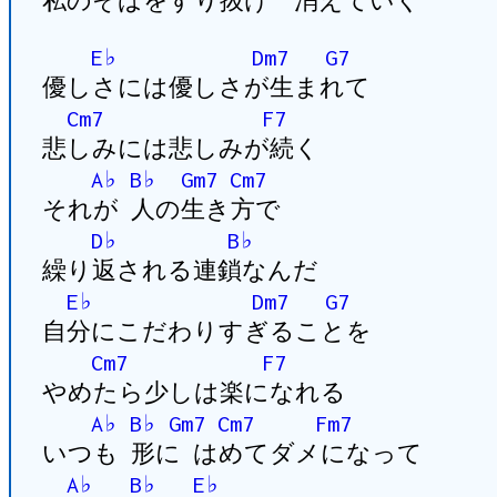
私のそばをすり抜け 消えていく
E♭
Dm7
G7
優しさには優しさが生まれて
Cm7
F7
悲しみには悲しみが続く
A♭
B♭
Gm7
Cm7
それが 人の生き方で
D♭
B♭
繰り返される連鎖なんだ
E♭
Dm7
G7
自分にこだわりすぎることを
Cm7
F7
やめたら少しは楽になれる
A♭
B♭
Gm7
Cm7
Fm7
いつも 形に はめてダメになって
A♭
B♭
E♭