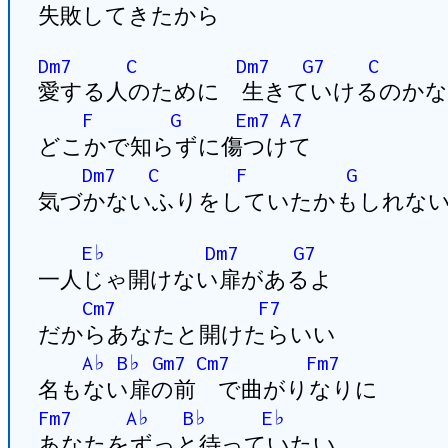
失敗してきたから
Dm7
C
Dm7
G7
C
愛する人のために 生きていけるのかな
F
G
Em7
A7
どこかで知らずに傷つけて
Dm7
C
F
G
気づかないふりをしていたかもしれな
E♭
Dm7
G7
一人じゃ開けない扉があるよ
Cm7
F7
だからあなたと開けたらいい
A♭
B♭
Gm7
Cm7
Fm7
名もない扉の前 で曲がりなりに
Fm7
A♭
B♭
E♭
あなたをずっと待っていたい