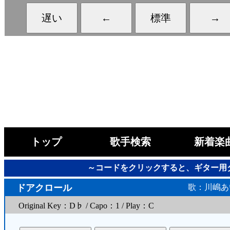
トップ
歌手検索
新着楽
～コードをクリックすると、ギター用
ドアクロール
歌：川嶋あ
Original Key：D♭ / Capo：1 / Play：C