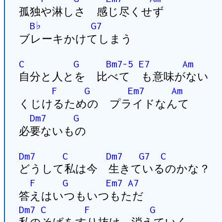
孤独や淋しさ 感じ尽くせず
B♭
G7
ブレーキかけてしまう
C
G
Bm7-5
E7
Am
自分と人とを 比べて も意味がない
F
G
Em7
Am
くじけるための プライドなんて
Dm7
G
必要ないもの
Dm7
C
Dm7
G7
C
どうして私は今 生きているのかな？
F
G
Em7
A7
答えはいつもいつもただ
Dm7
C
F
G