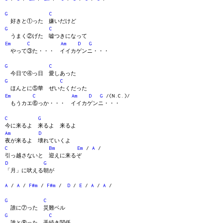
G
C
好きと①った 嫌いだけど
G
C
うまく②げた 嘘つきになって
Em
C
Am
D
G
やって③た・・・ イイカゲンニ・・・
G
C
今日で④っ日 愛しあった
G
C
ほんとに⑤華 ぜいたくだった
Em
C
Am
D
G
/(N.C.)/
もうカエ⑥っか・・・ イイカゲンニ・・・
C
G
今に来るよ 来るよ 来るよ
Am
D
夜が来るよ 壊れていくよ
C
Bm
Em
/
A
/
引っ越さないと 迎えに来るぞ
D
G
「月」に吠える朝が
A
/
A
/
F#m
/
F#m
/
D
/
E
/
A
/
A
/
G
C
誰に⑦った 災難ベル
G
C
誰と⑧った 手続き関係