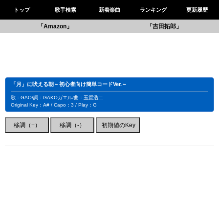
トップ
歌手検索
新着楽曲
ランキング
更新履歴
「Amazon」
「吉田拓郎」
「月」に吠える朝～初心者向け簡単コードVer.～
歌：GAO/詞：GAKOガエル/曲：玉置浩二
Original Key：A# / Capo：3 / Play：G