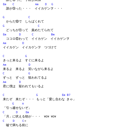
Em
C
Am
D
G
誰が⑨った・・・ イイカゲンヲ・・・
G
C
からだ⑩で しらばくれて
G
C
どっちが⑪って 責めたてられて
Em
D
C
Bm
ココロ⑫わって イイカゲン イイカゲンヲ
Am
D
イイカゲン イイカゲンヲ つづけて
C
G
きっと来るよ すぐに来るよ
Am
D
来るよ 来るよ 笑いながら来るよ
C
G
ずっと ずっと 狙われてるよ
Am
D
君に僕は 疑われてもいるよ
C
G
Em
B7
来たぞ 来たぞ・・・ もっと「愛し合わな きゃ」
G
A
「引っ越せないぞ」
C
D
Em
「月」に吠える朝が・・・ WOW WOW
C
D
C
→
嘘で満ちる前に