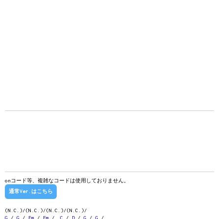
onコード等、複雑なコードは使用しておりません。
通常Ver.はこちら
(N.C.)/(N.C.)/(N.C.)/(N.C.)/
G
/
G
/
Em
/
Em
/
C
/
D
/
G
/
G
/