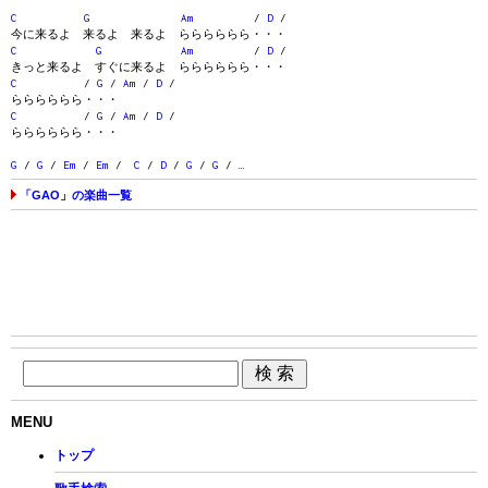
C
G
Am
/
D
/
今に来るよ 来るよ 来るよ らららららら・・・
C
G
Am
/
D
/
きっと来るよ すぐに来るよ らららららら・・・
C
/
G
/
Am
/
D
/
らららららら・・・
C
/
G
/
Am
/
D
/
らららららら・・・
G
/
G
/
Em
/
Em
/
C
/
D
/
G
/
G
/ …
「GAO」の楽曲一覧
MENU
トップ