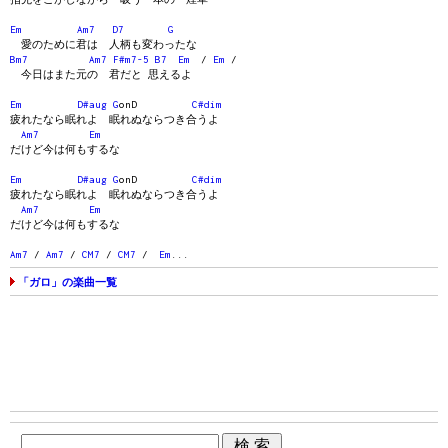
Em
Am7
D7
G
愛のために君は 人柄も変わったな
Bm7
Am7
F#m7-5
B7
Em
/
Em
/
今日はまた元の 君だと 思えるよ
Em
D#aug
G
onD
C#dim
疲れたなら眠れよ 眠れぬならつき合うよ
Am7
Em
だけど今は何もするな
Em
D#aug
G
onD
C#dim
疲れたなら眠れよ 眠れぬならつき合うよ
Am7
Em
だけど今は何もするな
Am7
/
Am7
/
CM7
/
CM7
/
Em
...
「ガロ」の楽曲一覧