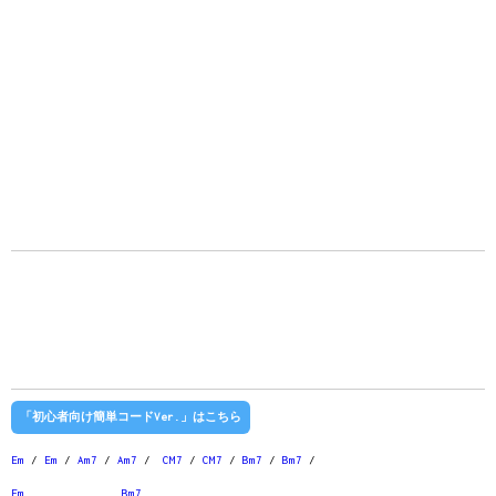
「初心者向け簡単コードVer.」はこちら
Em
/
Em
/
Am7
/
Am7
/
CM7
/
CM7
/
Bm7
/
Bm7
/
Em
Bm7