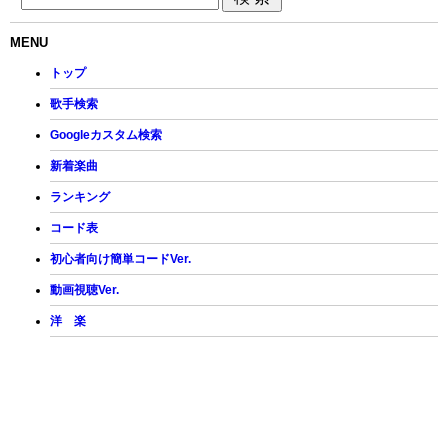
MENU
トップ
歌手検索
Googleカスタム検索
新着楽曲
ランキング
コード表
初心者向け簡単コードVer.
動画視聴Ver.
洋 楽