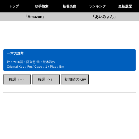
トップ
歌手検索
新着楽曲
ランキング
更新履歴
「Amazon」
「あいみょん」
一本の煙草
歌：ガロ/詞：阿久悠/曲：荒木和作
Original Key：Fm / Capo：1 / Play：Em