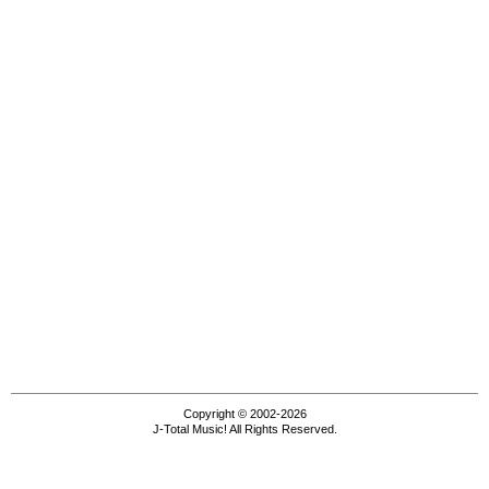
Copyright © 2002-2026
J-Total Music! All Rights Reserved.