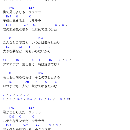
FM7
Em7
街で見るよりも ウラララ
Dm7
G
C
子供に見えるよ ウラララ
FM7
Em7
Am
G
/
G
/
君の無邪気な姿を はじめて見つけた
C
Dm7
こんなとこで君と いつかは暮らしたい
E7
Am
F
G
C
大きな夢など 何もいらないから
Am
D7
G
C
F
D7
G
/
G
/
アアアアア 愛し合う 時は過ぎてゆく
C
Dm7
もしも出来るならば 今このひとときを
E7
Am
F
G
C
いつまでも二人で 続けてゆきたいな
C
/
C
/
C
/
C
/
C
/
C
/
Dm7
/
Dm7
/
E7
/
Am
/
F
G
/
C
!
FM7
Em7
君がこしらえた ウラララ
Dm7
G
C
ステキなランチだ ウラララ
FM7
Em7
Am
G
/
G
/
君と僕とを見ている 小さな浮雲