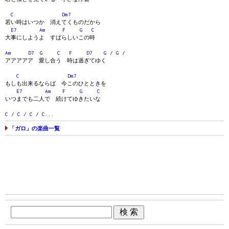
C
Dm7
若い時はいつか 消えてくものだから
E7
Am
F
G
C
大事にしようよ すばらしいこの時
Am
D7
G
C
F
D7
G
/
G
/
アアアアア 愛し合う 時は過ぎてゆく
C
Dm7
もしも出来るならば 今このひとときを
E7
Am
F
G
C
いつまでも二人で 続けてゆきたいな
C
/
C
/
C
/
C
...
「ガロ」の楽曲一覧