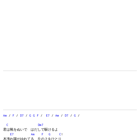
Am
/
F
/
D7
/
G
G
F
/
E7
/
Am
/
D7
/
G
/
C
Dm7
君は靴をぬいで はだしで駆けるよ
E7
Am
F
G
C
!
木洩れ陽がゆれてる 丘の上をひとり