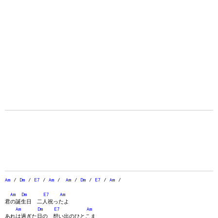
Am
/
Dm
/
E7
/
Am
/
Am
/
Dm
/
E7
/
Am
/
Am
Dm
E7
Am
君の誕生日 二人祝ったよ
Am
Dm
E7
Am
あれは過ぎた日の 想い出のひとこま