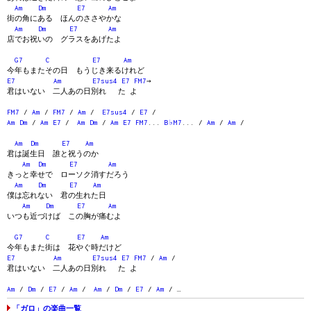
Am
Dm
E7
Am
街の角にある ほんのささやかな
Am
Dm
E7
Am
店でお祝いの グラスをあげたよ
G7
C
E7
Am
今年もまたその日 もうじき来るけれど
E7
Am
E7sus4
E7
FM7
→
君はいない 二人あの日別れ た よ
FM7
/
Am
/
FM7
/
Am
/
E7sus4
/
E7
/
Am
Dm
/
Am
E7
/
Am
Dm
/
Am
E7
FM7
...
B♭M7
... /
Am
/
Am
/
Am
Dm
E7
Am
君は誕生日 誰と祝うのか
Am
Dm
E7
Am
きっと幸せで ローソク消すだろう
Am
Dm
E7
Am
僕は忘れない 君の生れた日
Am
Dm
E7
Am
いつも近づけば この胸が痛むよ
G7
C
E7
Am
今年もまた街は 花やぐ時だけど
E7
Am
E7sus4
E7
FM7
/
Am
/
君はいない 二人あの日別れ た よ
Am
/
Dm
/
E7
/
Am
/
Am
/
Dm
/
E7
/
Am
/ …
「ガロ」の楽曲一覧