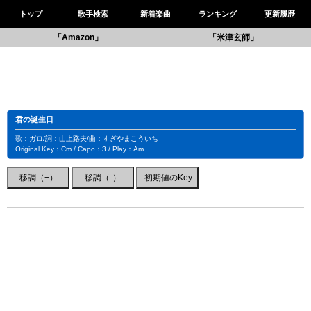
トップ
歌手検索
新着楽曲
ランキング
更新履歴
「Amazon」
「米津玄師」
君の誕生日
歌：ガロ/詞：山上路夫/曲：すぎやまこういち
Original Key：Cm / Capo：3 / Play：Am