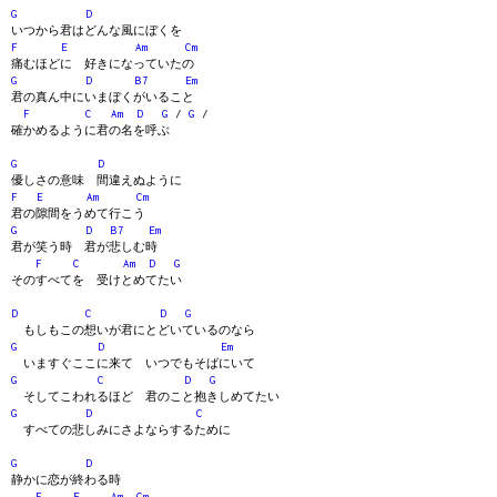
G
D
いつから君はどんな風にぼくを
F
E
Am
Cm
痛むほどに 好きになっていたの
G
D
B7
Em
君の真ん中にいまぼくがいること
F
C
Am
D
G
/
G
/
確かめるように君の名を呼ぶ
G
D
優しさの意味 間違えぬように
F
E
Am
Cm
君の隙間をうめて行こう
G
D
B7
Em
君が笑う時 君が悲しむ時
F
C
Am
D
G
そのすべてを 受けとめてたい
D
C
D
G
もしもこの想いが君にとどいているのなら
G
D
Em
いますぐここに来て いつでもそばにいて
G
C
D
G
そしてこわれるほど 君のこと抱きしめてたい
G
D
C
すべての悲しみにさよならするために
G
D
静かに恋が終わる時
F
E
Am
Cm