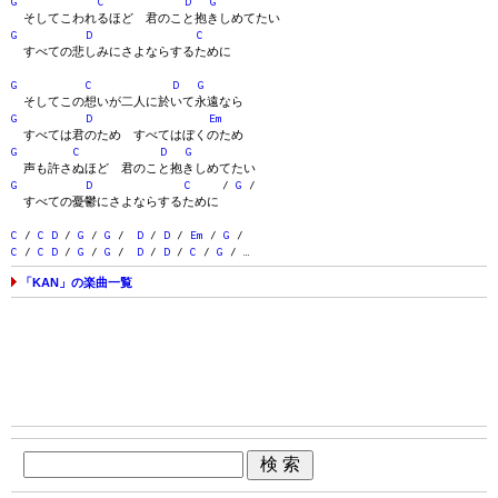
G
C
D
G
そしてこわれるほど 君のこと抱きしめてたい
G
D
C
すべての悲しみにさよならするために
G
C
D
G
そしてこの想いが二人に於いて永遠なら
G
D
Em
すべては君のため すべてはぼくのため
G
C
D
G
声も許さぬほど 君のこと抱きしめてたい
G
D
C
/
G
/
すべての憂鬱にさよならするために
C
/
C
D
/
G
/
G
/
D
/
D
/
Em
/
G
/
C
/
C
D
/
G
/
G
/
D
/
D
/
C
/
G
/ …
「KAN」の楽曲一覧