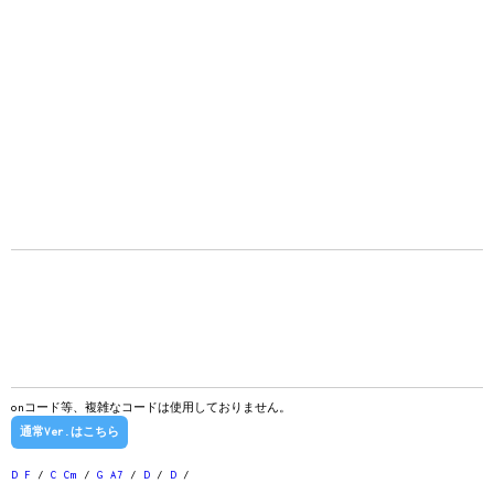
onコード等、複雑なコードは使用しておりません。
通常Ver.はこちら
D
F
/
C
Cm
/
G
A7
/
D
/
D
/