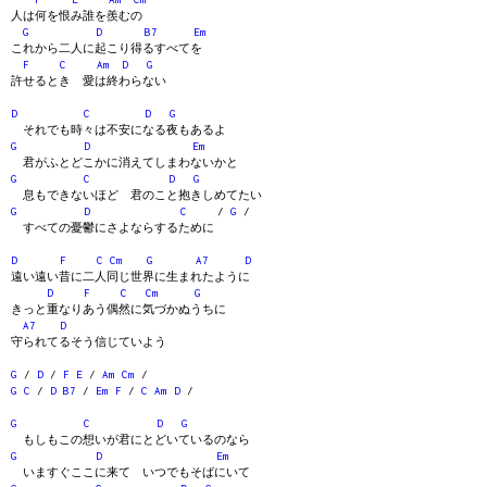
人は何を恨み誰を羨むの
G
D
B7
Em
これから二人に起こり得るすべてを
F
C
Am
D
G
許せるとき 愛は終わらない
D
C
D
G
それでも時々は不安になる夜もあるよ
G
D
Em
君がふとどこかに消えてしまわないかと
G
C
D
G
息もできないほど 君のこと抱きしめてたい
G
D
C
/
G
/
すべての憂鬱にさよならするために
D
F
C
Cm
G
A7
D
遠い遠い昔に二人同じ世界に生まれたように
D
F
C
Cm
G
きっと重なりあう偶然に気づかぬうちに
A7
D
守られてるそう信じていよう
G
/
D
/
F
E
/
Am
Cm
/
G
C
/
D
B7
/
Em
F
/
C
Am
D
/
G
C
D
G
もしもこの想いが君にとどいているのなら
G
D
Em
いますぐここに来て いつでもそばにいて