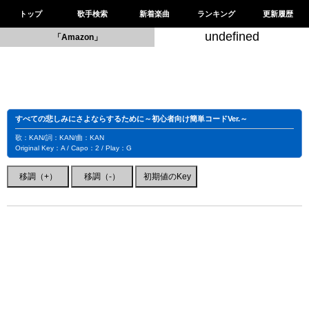
トップ
歌手検索
新着楽曲
ランキング
更新履歴
undefined
「Amazon」
すべての悲しみにさよならするために～初心者向け簡単コードVer.～
歌：KAN/詞：KAN/曲：KAN
Original Key：A / Capo：2 / Play：G