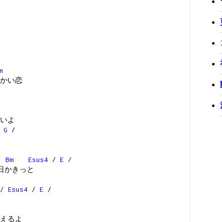
m
かい恋
いよ
/
G
/
Bm
Esus4
/
E
/
日かきっと
/
Esus4
/
E
/
えるよ