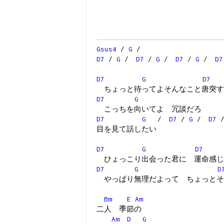
Gsus4
/
G
/
D7
/
G
/
D7
/
G
/
D7
/
G
/
D7
D7
G
D7
ちょっと待ってよそんなこと唐突す
D7
G
こっちを向いてよ 冗談だろ
D7
G
/
D7
/
G
/
D7
目を見て話したい
D7
G
D7
ひょっこり出会った君に 運命感じ
D7
G
D
やっぱり無理だよって ちょっとそ
Bm
E
Am
二人 季節の
Am
D
G