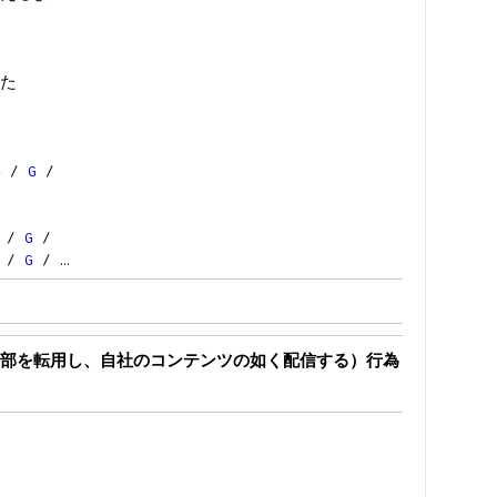
た
4
/
G
/
/
G
/
/
G
/ …
部を転用し、自社のコンテンツの如く配信する）行為