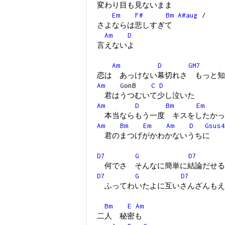
変わり目も見ないまま
Em
F#
Bm
A#aug
/
さよならは悲しすぎて
Am
D
言えないよ
Am
D
GM7
恋は あっけない幕切れさ もっと知
Am
G
onB
C
D
君はうつむいて少し泣いた
Am
D
Bm
Em
本当ならもう一度 キスをしたかっ
Am
Bm
Em
Am
D
Gsus4
君のまつげがかわかないうちに
D7
G
D7
何でさ そんなに簡単に結論だせる
D7
G
D7
ふってわいたよに互いさんざんもえ
Bm
E
Am
二人 秘密も