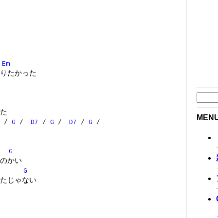
Em
りたかった
た
MEN
/
G
/
D7
/
G
/
D7
/
G
/
G
のかい
G
たじゃない