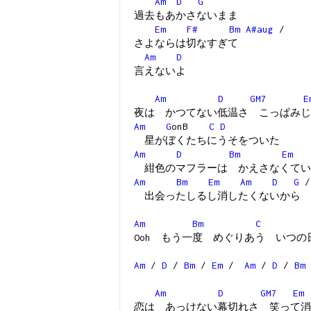
Am
D
G
過去もあかさないまま
Em
F#
Bm
A#aug
/
さよならは切なすぎて
Am
D
言えないよ
Am
D
GM7
E
夜は かつてない低温さ こっぱみじ
Am
G
onB
C
D
星がぼくたちにうそをついた
Am
D
Bm
Em
紺色のマフラーは かえさなくてい
Am
Bm
Em
Am
D
G
出会ったしるし消したくないから
Am
Bm
C
Ooh もう一度 めぐりあう いつの
Am
/
D
/
Bm
/
Em
/
Am
/
D
/
Bm
Am
D
GM7
Em
恋は あっけない幕切れさ 笑って消