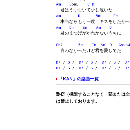
Am
G
onB
C
D
君はうつむいて少し泣いた
Am
D
Bm
Em
本当ならもう一度 キスをしたかっ
Am
Bm
Em
Am
D
君のまつげがかわかないうちに
CM7
Bm
Em
Am
D
Gsus
言わなかったけど君を愛してた
D7
/
G
/
D7
/
G
/
D7
/
G
/
D7
D7
/
G
/
D7
/
G
/
D7
/
G
/
D7
「KAN」の楽曲一覧
剽窃（採譜することなく一部または全
は禁止しております。