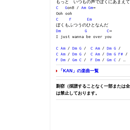
もっと いつもの声でぼくにあまえて
C
G
onB /
Am
Gm
→
Ooh ooh
C
F
Em
ぼくもふつうのひとなんだ
Dm
G
C
→
I just wanna be over you
C
Am
/
Dm
G
/
C
Am
/
Dm
G
/
C
Am
/
Dm
G
/
C
Am
/
Dm
G
F#
/
F
Dm
/
Gm
C
/
F
Dm
/
Gm
C
/ …
「KAN」の楽曲一覧
剽窃（採譜することなく一部または全
は禁止しております。