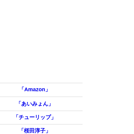
「Amazon」
「あいみょん」
「チューリップ」
「桜田淳子」