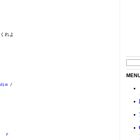
くれよ
MEN
dim
/
て
F