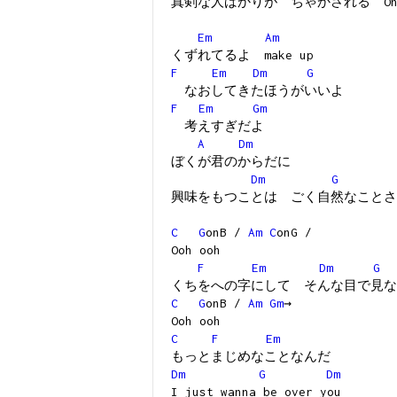
真剣な人ばかりが ちゃかされる Oh 
Em
Am
くずれてるよ make up
F
Em
Dm
G
なおしてきたほうがいいよ
F
Em
Gm
考えすぎだよ
A
Dm
ぼくが君のからだに
Dm
G
興味をもつことは ごく自然なことさ
C
G
onB /
Am
C
onG /
Ooh ooh
F
Em
Dm
G
くちをへの字にして そんな目で見な
C
G
onB /
Am
Gm
→
Ooh ooh
C
F
Em
もっとまじめなことなんだ
Dm
G
Dm
I just wanna be over you