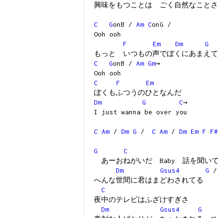
興味をもつことは ごく自然なことさ
C
G
onB /
Am
C
onG /
Ooh ooh
F
Em
Dm
G
もっと いつもの声でぼくにあまえて
C
G
onB /
Am
Gm
→
Ooh ooh
C
F
Em
ぼくもふつうのひとなんだ
Dm
G
C
→
I just wanna be over you
C
Am
/
Dm
G
/
C
Am
/
Dm
Em
F
F#
G
C
あーおねがいだ Baby 話を聞い
Dm
Gsus4
G
/
へんな世間に君はまどわされてる
C
夜中のテレビはふざけすぎさ
Dm
Gsus4
G