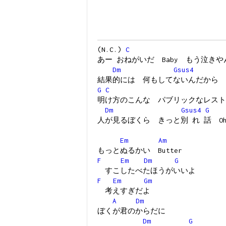
(N.C.)
C
あー おねがいだ Baby もう泣きや
Dm
Gsus4
結果的には 何もしてないんだから
G
C
明け方のこんな パブリックなレスト
Dm
Gsus4
G
人が見るぼくら きっと別 れ 話 Oh
Em
Am
もっとぬるかい Butter
F
Em
Dm
G
すこしたべたほうがいいよ
F
Em
Gm
考えすぎだよ
A
Dm
ぼくが君のからだに
Dm
G