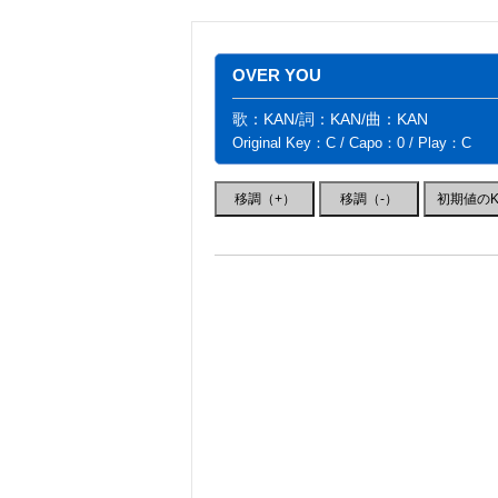
OVER YOU
歌：KAN/詞：KAN/曲：KAN
Original Key：C / Capo：0 / Play：C