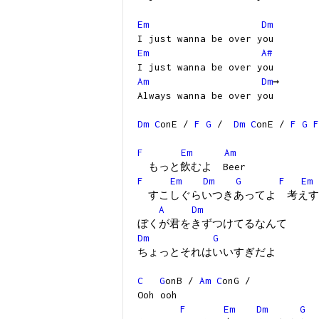
Em
Dm
I just wanna be over you
Em
A#
I just wanna be over you
Am
Dm
→
Always wanna be over you
Dm
C
onE /
F
G
/
Dm
C
onE /
F
G
F
F
Em
Am
もっと飲むよ Beer
F
Em
Dm
G
F
Em
すこしぐらいつきあってよ 考えす
A
Dm
ぼくが君をきずつけてるなんて
Dm
G
ちょっとそれはいいすぎだよ
C
G
onB /
Am
C
onG /
Ooh ooh
F
Em
Dm
G