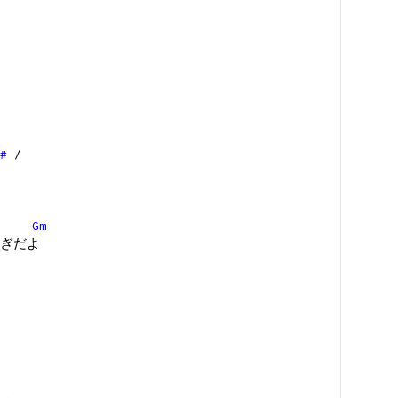
#
/
Gm
ぎだよ