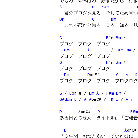
でもね やっぱね 好きだから 行き
A
G
F#m
E
君のブログを見る そしてため息つ
Bm
C
Bm
これが恋だと知る 見る 知る 見
G
F#m
Bm
/
ブログ ブログ ブログ
Em
A
/
F#m
Bm
/
ブログ ブログ ブログ
G
F#m
Bm
/
ブログ ブログ ブログ
Em
D
onF#
G
A
D
ブログ ブログ ブログ ブログログ
G
/
D
onF# /
Em
A
/
F#m
Bm
/
G#dim
E
/
A
A
onC# /
D
E
/
A
/
D
A
onC#
D
F#m
ある日とつぜん タイトルは『ご報告
D
A
on
「３年間 おつきあいしていた彼に 