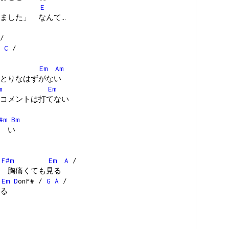
E
ました」 なんて…
/
/
C
/
Em
Am
とりなはずがない
m
Em
コメントは打てない
#m
Bm
 い
F#m
Em
A
/
 胸痛くても見る
Em
D
onF# /
G
A
/
る