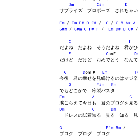
Bm
C#m
D
サプライズ プロポーズ されちゃい
Em
/
Em
D#
D
C#
/
C
/
C
B
A#
A
G#m
/
G#m
G
F#
F
/
Em
D#
D
C#
C
F
だよね だよね そうだよね 君がひ
F
C
onE
D
だけど だけど おめでとう なんて
G
D
onF#
Em
F
今後 君の幸せを見続けるのはマジ辛
G
F#m
Bm
でもどこかで 冷製パスタ
Em
A
G
涙こらえて今日も 君のブログを見る
Bm
C
Bm
ドレスの試着知る 見る 知る 見
G
F#m
Bm
/
ブログ ブログ ブログ