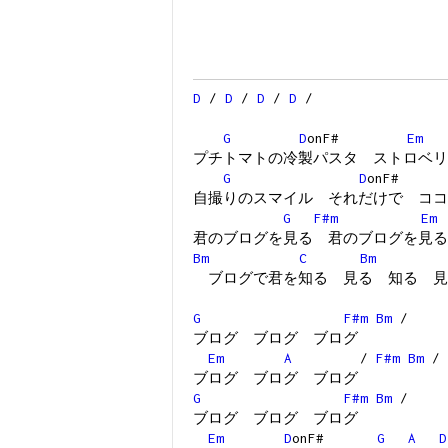
D
/
D
/
D
/
D
/
G
D
onF#
Em
プチトマトの冷製パスタ ストロベリ
G
D
onF
自撮りのスマイル それだけで ココ
G
F#m
Em
君のブログを見る 君のブログを見る
Bm
C
Bm
ブログで君を知る 見る 知る 見
G
F#m
Bm
/
ブログ ブログ ブログ
Em
A
/
F#m
Bm
/
ブログ ブログ ブログ
G
F#m
Bm
/
ブログ ブログ ブログ
Em
D
onF#
G
A
D