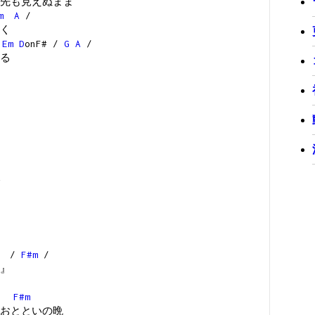
先も見えぬまま
m
A
/
く
Em
D
onF# /
G
A
/
る
/
F#m
/
』
C#
F#m
おとといの晩