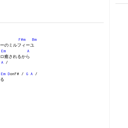
F#m
Bm
ーのミルフィーユ
#
Em
A
ロ癒されるから
A
/
Em
D
onF# /
G
A
/
る