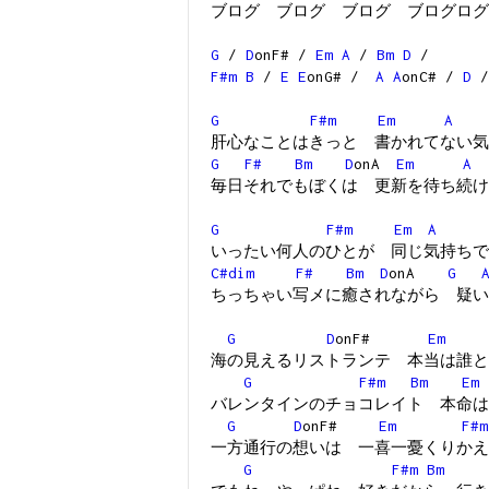
ブログ ブログ ブログ ブログログ
G
/
D
onF# /
Em
A
/
Bm
D
/
F#m
B
/
E
E
onG# /
A
A
onC# /
D
/
G
F#m
Em
A
肝心なことはきっと 書かれてない気
G
F#
Bm
D
onA
Em
A
毎日それでもぼくは 更新を待ち続け
G
F#m
Em
A
いったい何人のひとが 同じ気持ちで
C#dim
F#
Bm
D
onA
G
ちっちゃい写メに癒されながら 疑い
G
D
onF#
Em
海の見えるリストランテ 本当は誰と
G
F#m
Bm
Em
バレンタインのチョコレイト 本命は
G
D
onF#
Em
F#m
一方通行の想いは 一喜一憂くりかえ
G
F#m
Bm