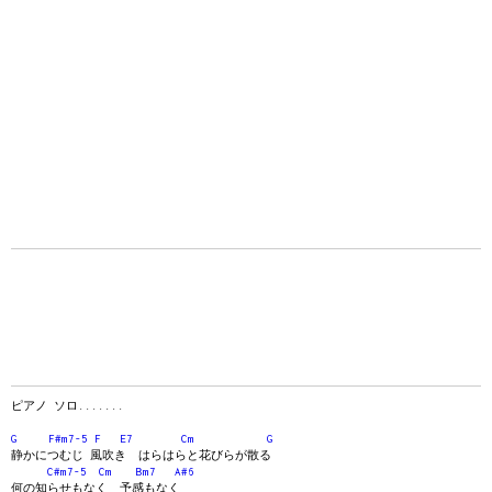
ピアノ ソロ.......
G
F#m7-5
F
E7
Cm
G
静かにつむじ 風吹き はらはらと花びらが散る
C#m7-5
Cm
Bm7
A#6
何の知らせもなく 予感もなく