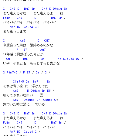
G
CM7
D
Bm7
Em
CM7
D
D#dim
Em
また逢えるかな また逢えるよ ね
Fdim
CM7
D
Bm7
Em
/
バイバイバイ バイバイ バイバイ
Am7
D7
Gsus4
G
→
また逢う日まで
G
Am7
D
GM7
今度会った時は 微笑めるのかな
F
E7
Am7
10年後に偶然ばったりとか
Cm
Bm7
Em
A7
D7sus4
D7
/
いや それとも もっとずっと先かな
G
F#m7-5
/
F
E7
/
Cm
/
G
/
C#m7-5
Cm
Bm7
Em
それは青い空 に 浮かんでた
Am7
D
D#dim
Em
D6
/
細くてきれいな白い 雲
Am7
D7sus4
D7
Gsus4
G
→
気づいた時は消え ている
G
CM7
D
Bm7
Em
CM7
D
D#dim
Em
また逢えるかな また逢えるよ ね
Fdim
CM7
D
Bm7
Em
/
バイバイバイ バイバイ バイバイ
Am7
D7
Gsus4
G
/