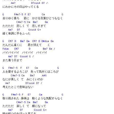
Am7
D7sus4
D7
/
にわかにその日はやってくる
G
F#m7-5
F
E7
Cm
G
去りゆく後ろ 姿に かける言葉ひとつもなく
C#m7-5
Cm
Bm7
Em
ただただ 悲しく て 悲しすぎて
Am7
D7
Gsus4
G
→
緩く単調に手をふった
G
CM7
D
Bm7
Em
CM7
D
D#dim
Em
だんだん遠くに 君が消えて く
Fdim
CM7
D
Bm7
Em
/
バイバイバイ バイバイ バイバイ
Am7
D7
Gsus4
G
/
また逢う日まで
G
F#m7-5
F
E7
Cm
G
人を愛するよろこび 失って気付くほころび
C#m7-5
Cm
Bm7
A#6
なにが美しく て みにくいのか
Am7
D7sus4
D7
/
考えたとこで意味はない
G
F#m7-5
F
E7
Cm
G
取り残された 身体は 動くような気配すらなく
C#m7-5
Cm
Bm7
Em
ただただ 寂しく て 横になって
Am7
D7
Gsus4
G
→
時が経つのをぼっと見てる