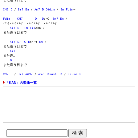
また逢う日まで
CM7
D
/
Bm7
Em
/
Am7
D
D#dim
/
Em
Fdim
→
Fdim
CM7
D
D
onC
Bm7
Em
/
バイバイバイ バイバイ バイバイ
Am7
D
Em
Em7
onD /
また逢う日まで
Am7
D7
G
D
onF#
Em
/
また逢う日まで
Am7
また逢…
D
また逢う日まで
CM7
D
/
Bm7
A#M7
/
Am7
D7sus4
D7
/
Gsus4
G
...
「KAN」の楽曲一覧