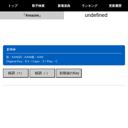
トップ
歌手検索
新着楽曲
ランキング
更新履歴
undefined
「Amazon」
まゆみ
歌：KAN/詞：KAN/曲：KAN
Original Key：E♭ / Capo：3 / Play：C