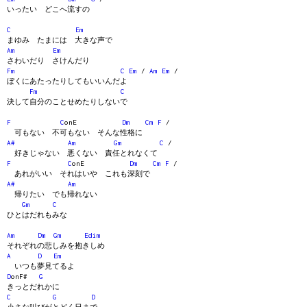
いったい どこへ流すの
C
Em
まゆみ たまには 大きな声で
Am
Em
さわいだり さけんだり
Fm
C
Em
/
Am
Em
/
ぼくにあたったりしてもいいんだよ
Fm
C
決して自分のことせめたりしないで
F
C
onE
Dm
Cm
F
/
可もない 不可もない そんな性格に
A#
Am
Gm
C
/
好きじゃない 悪くない 責任とれなくて
F
C
onE
Dm
Cm
F
/
あれがいい それはいや これも深刻で
A#
Am
帰りたい でも帰れない
Gm
C
ひとはだれもみな
Am
Dm
Gm
Edim
それぞれの悲しみを抱きしめ
A
D
Em
いつも夢見てるよ
D
onF#
G
きっとだれかに
C
G
D