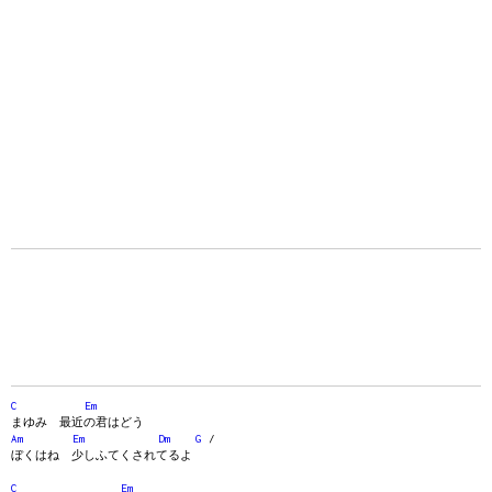
C
Em
まゆみ 最近の君はどう
Am
Em
Dm
G
/
ぼくはね 少しふてくされてるよ
C
Em