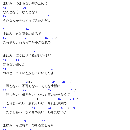
まゆみ つまらない時のために
Am
Em
なんとなく なんとなく
Fm
C
うたなんかをつくってみたんだよ
C
Em
まゆみ 君は都会のすみで
Am
Em
Dm
G
/
こっそりとわらってた小さな花で
C
Em
まゆみ ぼくは見てるだけだけど
Am
Em
知らない誰かが
Fm
C
つみとってくのも少しこわいんだよ
F
C
onE
Dm
Cm
F
/
可もない 不可もない そんな生活に
A#
Am
Gm
C
/
話したい 伝えたい いつも言いだせなくて
F
C
onE
Dm
Cm
F
/
これじゃない あれもいや それは深刻で
A#
Am
Gm
C
/
Dm
G
...
だましあい なぐさめあい 心もたないよ
C
Em
Am
まゆみ 君は時々 つもる悲しみを
Em
Dm
G
/