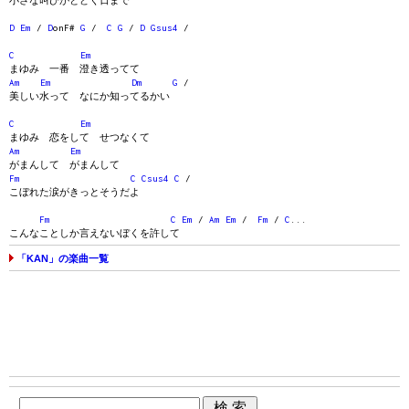
小さな叫びがとどく日まで
D
Em
/
D
onF#
G
/
C
G
/
D
Gsus4
/
C
Em
まゆみ 一番 澄き透ってて
Am
Em
Dm
G
/
美しい水って なにか知ってるかい
C
Em
まゆみ 恋をして せつなくて
Am
Em
がまんして がまんして
Fm
C
Csus4
C
/
こぼれた涙がきっとそうだよ
Fm
C
Em
/
Am
Em
/
Fm
/
C
...
こんなことしか言えないぼくを許して
「KAN」の楽曲一覧