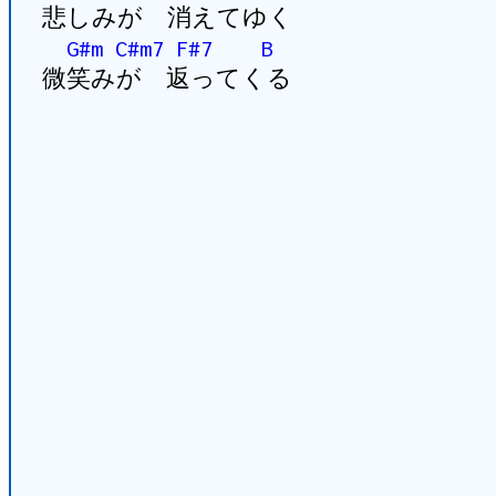
悲しみが 消えてゆく
G#m
C#m7
F#7
B
微笑みが 返ってくる