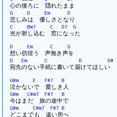
心の後ろに 隠れたまま
G
D
Em
D
悲しみは 優しさとなり
C
Bm7
C
D7
G
光が射し込む 窓になった
D
Em
C
G
想い彷徨う 声無き声を
D
Em
C
D
D#
宛先のない手紙に書いて届けてほしい
G#m
E
F#7
B
泣かないで 愛しき人
G#m
C#m7
F#7
B
今はまだ 旅の途中で
G#m
C#m7
F#7
B
どこまでも 遠い所へ