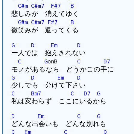
G#m
C#m7
F#7
B
悲しみが 消えてゆく
G#m
C#m7
F#7
B
微笑みが 返ってくる
G
D
Em
D
一人では 抱えきれない
C
G
onB
C
D7
モノがあるなら どうかこの手に
G
D
Em
D
少しでも 分けて下さい
C
Bm7
C
D7
G
私は変わらず ここにいるから
D
Em
C
G
どんな出会いも どんな別れも
D
Em
C
D