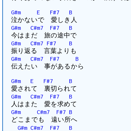
G#m
E
F#7
B
泣かないで 愛しき人
G#m
C#m7
F#7
B
今はまだ 旅の途中で
G#m
C#m7
F#7
B
振り返る 言葉よりも
G#m
C#m7
F#7
B
伝えたい 事があるから
G#m
E
F#7
B
愛されて 裏切られて
G#m
C#m7
F#7
B
人はまた 愛を求めて
G#m
C#m7
F#7
B
どこまでも 遠い所へ
G#m
C#m7
F#7
B