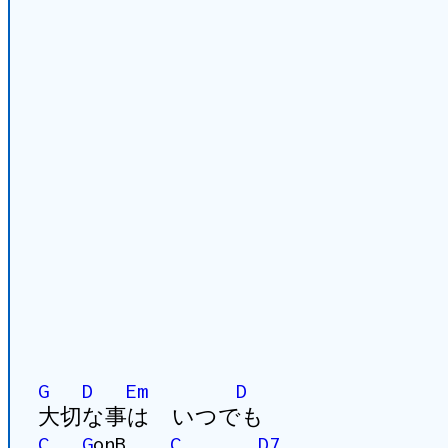
G
D
Em
D
大切な事は いつでも
C
G
onB
C
D7