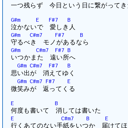
一つ残らず 今日という日に繋がってき
G#m
E
F#7
B
泣かないで 愛しき人
G#m
C#m7
F#7
B
守るべき モノがあるなら
G#m
C#m7
F#7
B
いつかまた 遠い所へ
G#m
C#m7
F#7
B
思い出が 消えてゆく
G#m
C#m7
F#7
E
微笑みが 返ってくる
E
B
何度も書いて 消しては書いた
E
C#m7
B
E
行くあてのない手紙をいつか 届けてほ