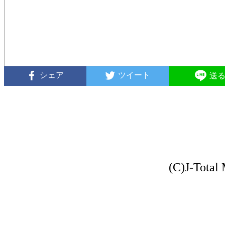
シェア
ツイート
送
(C)J-Total 