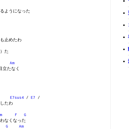
るようになった
も止めたわ
）た
Am
目立たなく
E7sus4
/
E7
/
したわ
m
F
G
わなくなった
G
Am