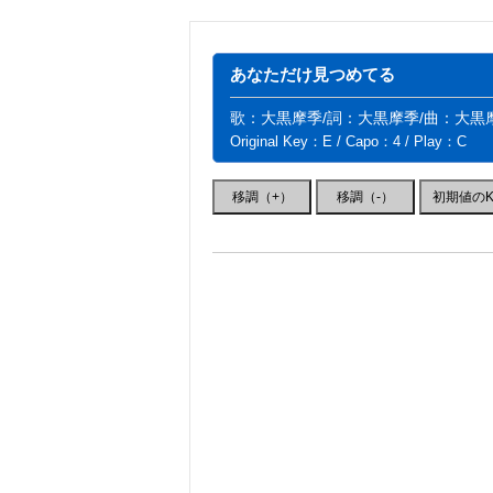
あなただけ見つめてる
歌：大黒摩季/詞：大黒摩季/曲：大黒
Original Key：E / Capo：4 / Play：C