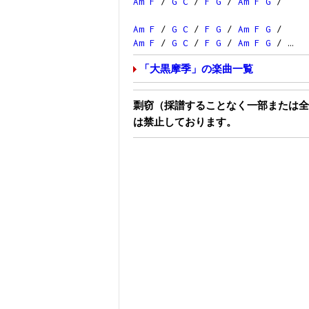
Am
F
/
G
C
/
F
G
/
Am
F
G
/
Am
F
/
G
C
/
F
G
/
Am
F
G
/
Am
F
/
G
C
/
F
G
/
Am
F
G
/ …
「大黒摩季」の楽曲一覧
剽窃（採譜することなく一部または全
は禁止しております。