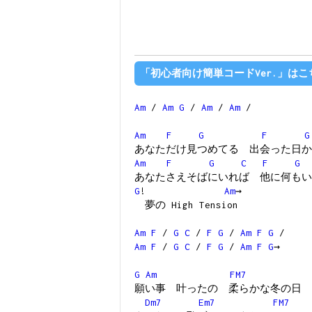
「初心者向け簡単コードVer.」はこ
Am
/
Am
G
/
Am
/
Am
/
Am
F
G
F
G
あなただけ見つめてる 出会った日か
Am
F
G
C
F
G
あなたさえそばにいれば 他に何もい
G
!
Am
→
夢の High Tension
Am
F
/
G
C
/
F
G
/
Am
F
G
/
Am
F
/
G
C
/
F
G
/
Am
F
G
→
G
Am
FM7
願い事 叶ったの 柔らかな冬の日
Dm7
Em7
FM7