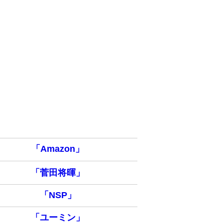
「Amazon」
「菅田将暉」
「NSP」
「ユーミン」