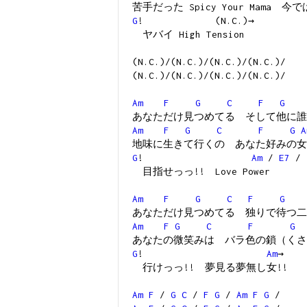
苦手だった Spicy Your Mama 
G
! (N.C.)→
ヤバイ High Tension
(N.C.)/(N.C.)/(N.C.)/(N.C.)/
(N.C.)/(N.C.)/(N.C.)/(N.C.)/
Am
F
G
C
F
G
あなただけ見つめてる そして他に誰
Am
F
G
C
F
G
A
地味に生きて行くの あなた好みの女
G
!
Am
/
E7
/
目指せっっ!! Love Power
Am
F
G
C
F
G
あなただけ見つめてる 独りで待つ二
Am
F
G
C
F
G
あなたの微笑みは バラ色の鎖（くさ
G
!
Am
→
行けっっ!! 夢見る夢無し女!!
Am
F
/
G
C
/
F
G
/
Am
F
G
/