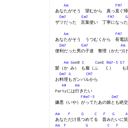
Am
FM7
あなたがそう 望むから 真っ直ぐ帰
Dm7
Em7
FM7
G
ザツだった 言葉使い 丁寧になった
Am
FM7
あなたがそう うつむくから 長電話
Dm7
Em7
Am
便利だった男の子達 整理（かたづけ
Am
G
onB
C
C
onE
Bm7-5
E7
髪（か み） も服（ふ く） も
Dm7
G
CM7
お料理もガンバルから
A#
Am
Partyには行きたい
F#m7-5
Dm7
嫌悪（いや）がってたあの娘とも絶交
Am
F
G
C
F
G
A
あなただけ見つめてる 昔みたいに笑
Am
F
G
C
F