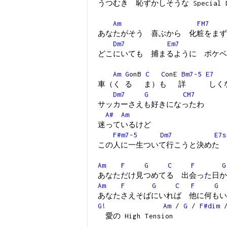
うつむき 恥ずかしそうな Special Dri
Am
FM7
あなたがそう 喜ぶから 化粧をまず
Dm7
Em7
どこにいても 捕まるように ポケベ
Am
G
onB
C
C
onE
Bm7-5
E7
車（く る ま）も 詳 しく
Dm7
G
CM7
サッカーさえも好きになったわ
A#
Am
迷っているけど
F#m7-5
Dm7
E7s
この人に一生ついて行こうと決めた
Am
F
G
C
F
G
あなただけ見つめてる 出会った日か
Am
F
G
C
F
G
あなたさえそばにいれば 他に何もい
G
!
Am
/
G
/
F#dim
愛の High Tension