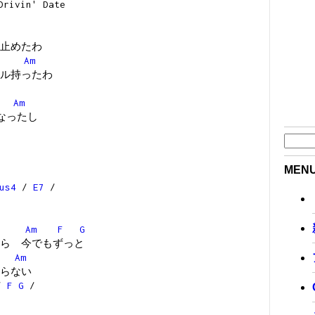
vin' Date
止めたわ
Am
ル持ったわ
Am
なったし
MEN
us4
/
E7
/
Am
F
G
ら 今でもずっと
Am
らない
/
F
G
/