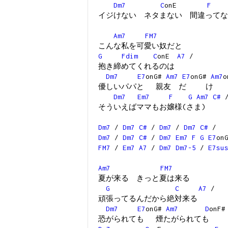
Dm7
C
onE
F
イジけない ネタまない 間違ってな
Am7
FM7
こんな私を可愛い奴だと
G
Fdim
C
onE
A7
/
抱き締めてくれるのは
Dm7
E7
onG#
Am7
E7
onG#
Am7
o
優しいパパと 親友 だ け
Dm7
Em7
F
G
Am7
C#
そういえばママもお嬢様(さま)
Dm7
/
Dm7
C#
/
Dm7
/
Dm7
C#
/
Dm7
/
Dm7
C#
/
Dm7
Em7
F
G
E7
on
FM7
/
Em7
A7
/
Dm7
Dm7-5
/
E7su
Am7
FM7
夏が来る きっと夏は来る
G
C
A7
/
頑張ってるんだから絶対来る
Dm7
E7
onG#
Am7
D
onF#
恐がられても 煙たがられても