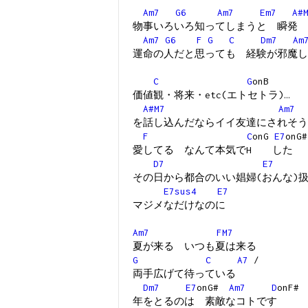
Am7
G6
Am7
Em7
A#
物事いろいろ知ってしまうと 瞬発
Am7
G6
F
G
C
Dm7
Am
運命の人だと思っても 経験が邪魔し
C
G
onB
価値観・将来・etc(エトセトラ)…
A#M7
Am7
を話し込んだならイイ友達にされそう
F
C
onG
E7
onG
愛してる なんて本気でH した
D7
E7
その日から都合のいい娼婦(おんな)
E7sus4
E7
マジメなだけなのに
Am7
FM7
夏が来る いつも夏は来る
G
C
A7
/
両手広げて待っている
Dm7
E7
onG#
Am7
D
onF#
年をとるのは 素敵なコトです