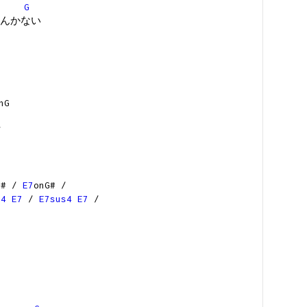
G
んかない
nG
/
G# /
E7
onG# /
s4
E7
/
E7sus4
E7
/