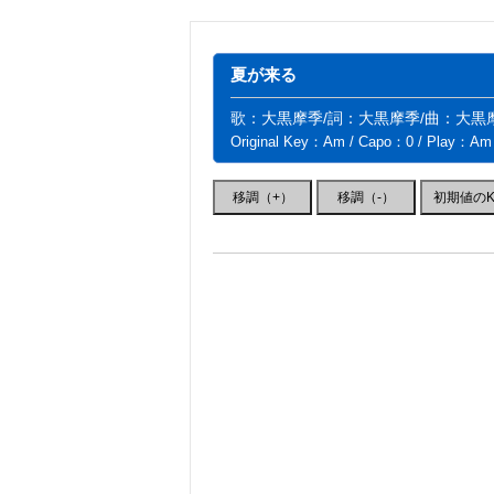
夏が来る
歌：大黒摩季/詞：大黒摩季/曲：大黒
Original Key：Am / Capo：0 / Play：Am