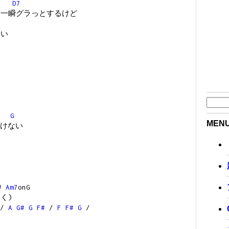
7
D7
 一瞬グラっとするけど
しい
G
MEN
けない
G#
Am7
onG
く)
/
A
G#
G
F#
/
F
F#
G
/