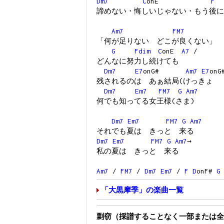
Dm7
C
onE
F
諦めない・悔しいじゃない・もう後に
Am7
FM7
「何が足りない どこが良くない」
G
Fdim
C
onE
A7
/
どんなに努力し続けても
Dm7
E7
onG#
Am7
E7
on
残されるのは あぁ結局(けっきょ 
Dm7
Em7
FM7
G
Am7
何でも知ってる女王様(さま)
Dm7
Em7
FM7
G
Am7
それでも夏は きっと 来る
Dm7
Em7
FM7
G
Am7
→
私の夏は きっと 来る
Am7
/
FM7
/
Dm7
Em7
/
F
D
onF#
G
「大黒摩季」の楽曲一覧
剽窃（採譜することなく一部または全