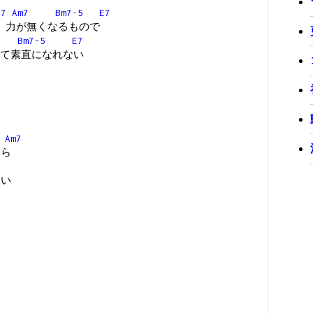
M7
Am7
Bm7-5
E7
 力が無くなるもので
7
Bm7-5
E7
て素直になれない
#
Am7
 ら
扱い