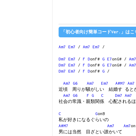
「初心者向け簡単コードVer.」はこ
Am7
Em7
/
Am7
Em7
/
Dm7
Em7
/
F
D
onF#
G
E7
onG# /
Am
Dm7
Em7
/
F
D
onF#
G
E7
onG# /
Am
Dm7
Em7
/
F
D
onF#
G
/
Am7
G6
Am7
Em7
A#M7
Am7
近頃 周りが騒がしい 結婚す ると
Am7
G6
F
G
C
Dm7
Am7
社会の常識・親類関係 心配されるほ
C
G
onB
私が好きになるぐらいの
A#M7
Am7
Am7
on
男には当然 目ざとい誰かいて