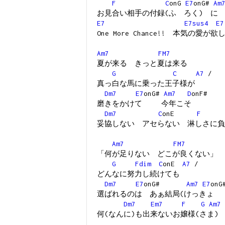
F
C
onG
E7
onG#
Am
お見合い相手の付録(ふ ろく) に
E7
E7sus4
E7
One More Chance!! 本気の愛が欲
Am7
FM7
夏が来る きっと夏は来る
G
C
A7
/
真っ白な馬に乗った王子様が
Dm7
E7
onG#
Am7
D
onF#
磨きをかけて 今年こそ
Dm7
C
onE
F
妥協しない アセらない 淋しさに負
Am7
FM7
「何が足りない どこが良くない」
G
Fdim
C
onE
A7
/
どんなに努力し続けても
Dm7
E7
onG#
Am7
E7
on
選ばれるのは あぁ結局(けっきょ 
Dm7
Em7
F
G
Am7
何(なんに)も出来ないお嬢様(さま)