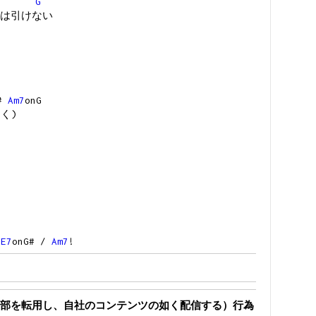
G
は引けない
G#
Am7
onG
く)
E7
onG# /
Am7
!
部を転用し、自社のコンテンツの如く配信する）行為