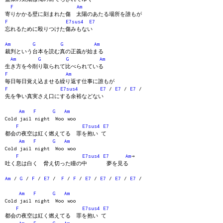
F
Am
寄りかかる壁に刻まれた傷 太陽のあたる場所を誰もが
F
E7sus4
E7
忘れるために殴りつけた傷みもない
Am
G
G
Am
裁判という台本を読む真の正義が始まる
Am
G
G
Am
生き方を今削り取られて比べられている
F
Am
毎日毎日覚え込ませる繰り返す仕事に誰もが
F
E7sus4
E7
/
E7
/
E7
/
先を争い真実さえ口にする余裕などない
Am
F
G
Am
Cold jail night Woo woo
F
E7sus4
E7
都会の夜空は紅く燃えてる 罪を抱い て
Am
F
G
Am
Cold jail night Woo woo
F
E7sus4
E7
Am
→
吐く息は白く 脅え切った瞳の中 夢を見る
Am
/
G
/
F
/
E7
/
F
/
F
/
E7
/
E7
/
E7
/
E7
/
Am
F
G
Am
Cold jail night Woo woo
F
E7sus4
E7
都会の夜空は紅く燃えてる 罪を抱い て