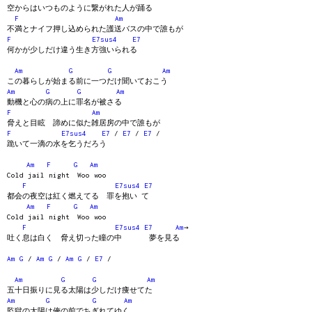
空からはいつものように繋がれた人が踊る
F
Am
不満とナイフ押し込められた護送バスの中で誰もが
F
E7sus4
E7
何かが少しだけ違う生き方強いられる
Am
G
G
Am
この暮らしが始まる前に一つだけ聞いておこう
Am
G
G
Am
動機と心の病の上に罪名が被さる
F
Am
脅えと目眩 諦めに似た雑居房の中で誰もが
F
E7sus4
E7
/
E7
/
E7
/
跪いて一滴の水を乞うだろう
Am
F
G
Am
Cold jail night Woo woo
F
E7sus4
E7
都会の夜空は紅く燃えてる 罪を抱い て
Am
F
G
Am
Cold jail night Woo woo
F
E7sus4
E7
Am
→
吐く息は白く 脅え切った瞳の中 夢を見る
Am
G
/
Am
G
/
Am
G
/
E7
/
Am
G
G
Am
五十日振りに見る太陽は少しだけ痩せてた
Am
G
G
Am
監獄の太陽は俺の前でちぎれてゆく