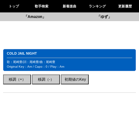
トップ
歌手検索
新着楽曲
ランキング
更新履歴
「Amazon」
「ゆず」
COLD JAIL NIGHT
歌：尾崎豊/詞：尾崎豊/曲：尾崎豊
Original Key：Am / Capo：0 / Play：Am