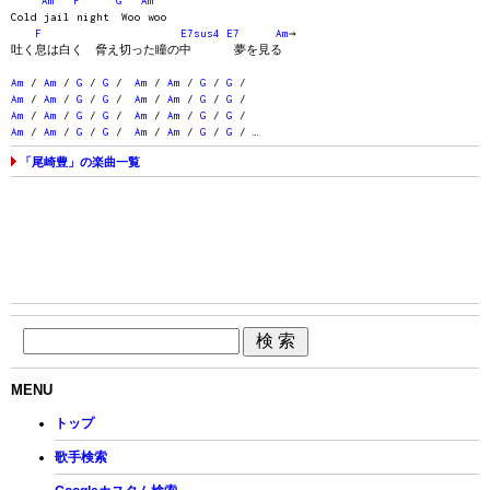
Am
F
G
Am
Cold jail night Woo woo
F
E7sus4
E7
Am
→
吐く息は白く 脅え切った瞳の中 夢を見る
Am
/
Am
/
G
/
G
/
Am
/
Am
/
G
/
G
/
Am
/
Am
/
G
/
G
/
Am
/
Am
/
G
/
G
/
Am
/
Am
/
G
/
G
/
Am
/
Am
/
G
/
G
/
Am
/
Am
/
G
/
G
/
Am
/
Am
/
G
/
G
/ …
「尾崎豊」の楽曲一覧
MENU
トップ
歌手検索