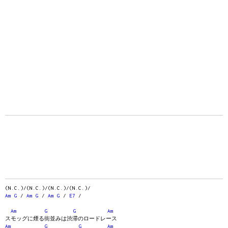
(N.C.)/(N.C.)/(N.C.)/(N.C.)/
Am
G
/
Am
G
/
Am
G
/
E7
/
Am
G
G
Am
スモッグに煙る街並みは渋滞のロードレース
Am
G
G
Am