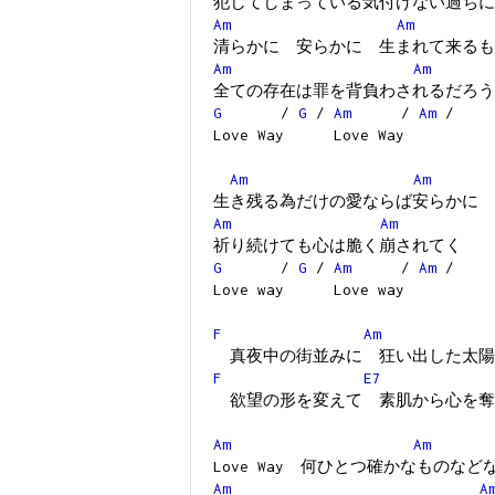
犯してしまっている気付けない過ちに
Am
Am
清らかに 安らかに 生まれて来るも
Am
Am
全ての存在は罪を背負わされるだろう
G
/
G
/
Am
/
Am
/
Love Way Love Way
Am
Am
生き残る為だけの愛ならば安らかに
Am
Am
祈り続けても心は脆く崩されてく
G
/
G
/
Am
/
Am
/
Love way Love way
F
Am
真夜中の街並みに 狂い出した太陽
F
E7
欲望の形を変えて 素肌から心を奪
Am
Am
Love Way 何ひとつ確かなものな
Am
A