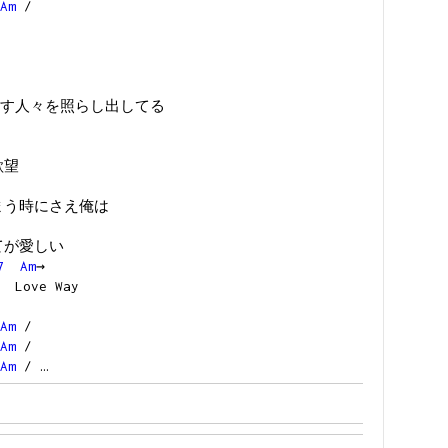
Am
/
す人々を照らし出してる
欲望
しまう時にさえ俺は
全てが愛しい
7
Am
→
ove Way
Am
/
Am
/
Am
/ …