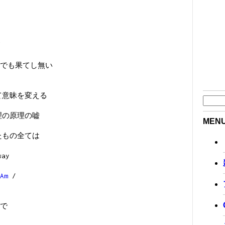
でも果てし無い
がて意昧を変える
条理の原理の嘘
MEN
きたもの全ては
ay
Am
/
で