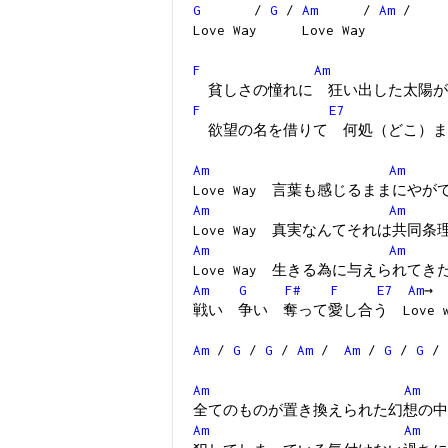
G
/
G
/
Am
/
Am
/
Love Way Love Way
F
Am
貧しさの憧れに 狂い出した太陽が
F
E7
欲望の名を借りて 何処（どこ）ま
Am
Am
Love Way 言葉も感じるままにや
Am
Am
Love Way 真実なんてそれは共同
Am
Am
Love Way 生きる為に与えられて
Am
G
F#
F
E7
Am
→
戦い 争い 奪って愛し合う Love w
Am
/
G
/
G
/
Am
/
Am
/
G
/
G
/
Am
Am
全てのものが置き換えられた幻想の中
Am
Am