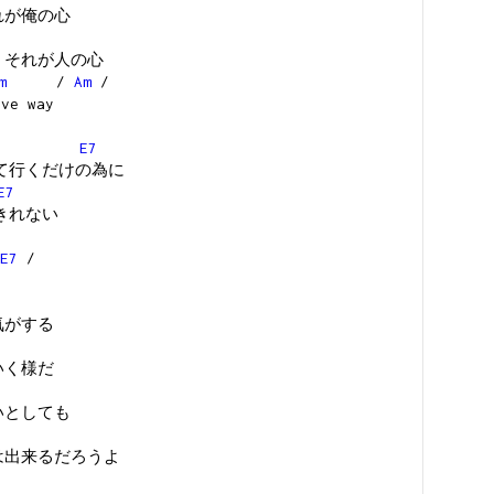
それが俺の心
る それが人の心
m
/
Am
/
 way
E7
て行くだけの為に
E7
きれない
E7
/
気がする
いく様だ
ないとしても
事は出来るだろうよ