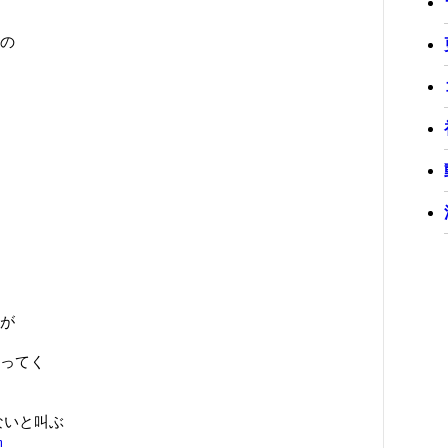
の
が
ってく
どないと叫ぶ
m