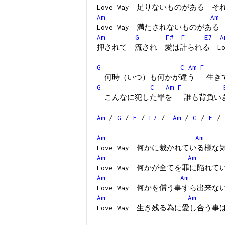
Love Way 足りないものがある 
Am
Am
Love Way 満たされないものがあ
Am
G
F#
F
E7
A
押されて 流され 愛は計られる Love
G
C
Am
F
何時（いつ）も何かが違う 生き
G
C
Am
F
こんなに犯した罪を 誰も背負い
Am
/
G
/
F
/
E7
/
Am
/
G
/
F
/
Am
Am
Love Way 何かに裁かれている様な
Am
Am
Love Way 何かが全てを罪に陥れて
Am
Am
Love Way 何かを償う事すら出来
Am
Am
Love Way 生き残る為に愛し合う