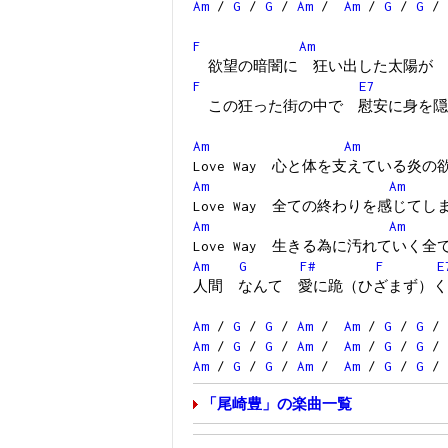
Am
/
G
/
G
/
Am
/
Am
/
G
/
G
/
F
Am
欲望の暗闇に 狂い出した太陽が
F
E7
この狂った街の中で 慰安に身を隠
Am
Am
Love Way 心と体を支えている炎の
Am
Am
Love Way 全ての終わりを感じて
Am
Am
Love Way 生きる為に汚れていく
Am
G
F#
F
E
人間 なんて 愛に跪（ひざまず）く L
Am
/
G
/
G
/
Am
/
Am
/
G
/
G
/
Am
/
G
/
G
/
Am
/
Am
/
G
/
G
/
Am
/
G
/
G
/
Am
/
Am
/
G
/
G
/
「尾崎豊」の楽曲一覧