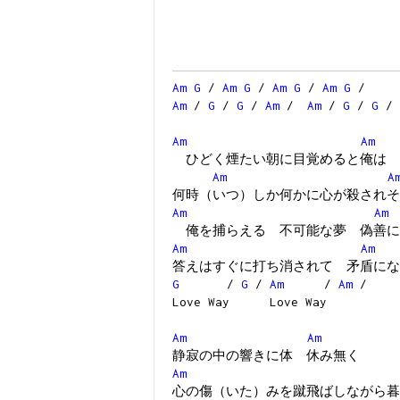
Am
G
/
Am
G
/
Am
G
/
Am
G
/
Am
/
G
/
G
/
Am
/
Am
/
G
/
G
/
Am
Am
ひどく煙たい朝に目覚めると俺は
Am
A
何時（いつ）しか何かに心が殺されそ
Am
Am
俺を捕らえる 不可能な夢 偽善に
Am
Am
答えはすぐに打ち消されて 矛盾にな
G
/
G
/
Am
/
Am
/
Love Way Love Way
Am
Am
静寂の中の響きに体 休み無く
Am
心の傷（いた）みを蹴飛ばしながら暮