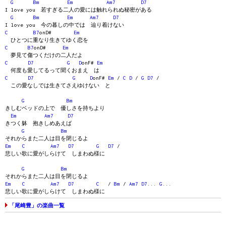
G
Bm
Em
Am7
D7
I love you 若すぎる二人の愛には触れられぬ秘密がある
G
Bm
Em
Am7
D7
I love you 今の暮しの中では 辿り着けない
C
B7
onD#
Em
ひとつに重なり生きてゆく恋を
C
B7
onD#
Em
夢見て傷つくだけの二人だよ
C
D7
G
D
onF#
Em
何度も愛してるって聞くおまえ は
C
D7
G
D
onF#
Em
/
C
D
/
G
D7
/
この愛なしでは生きてさえゆけない と
G
Bm
きしむベッドの上で 優しさを持ちより
Em
Am7
D7
きつく躰 抱きしめあえば
G
Bm
それからまた二人は目を閉じるよ
Em
C
Am7
D7
G
D7
/
悲しい歌に愛がしらけて しまわぬ様に
G
Bm
それからまた二人は目を閉じるよ
Em
C
Am7
D7
C
/
Bm
/
Am7
D7
...
G
...
悲しい歌に愛がしらけて しまわぬ様に
「尾崎豊」の楽曲一覧