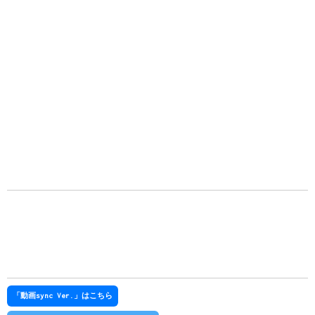
「動画sync Ver.」はこちら