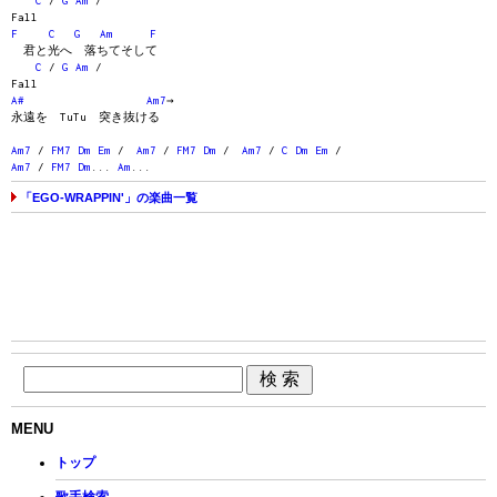
C
/
G
Am
/
Fall
F
C
G
Am
F
君と光へ 落ちてそして
C
/
G
Am
/
Fall
A#
Am7
→
永遠を TuTu 突き抜ける
Am7
/
FM7
Dm
Em
/
Am7
/
FM7
Dm
/
Am7
/
C
Dm
Em
/
Am7
/
FM7
Dm
...
Am
...
「EGO-WRAPPIN'」の楽曲一覧
MENU
トップ