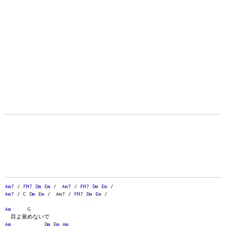
Am7
/
FM7
Dm
Em
/
Am7
/
FM7
Dm
Em
/
Am7
/
C
Dm
Em
/
Am7
/
FM7
Dm
Em
/
Am
G
目よ覚めないで
Am
Dm
Em
Am