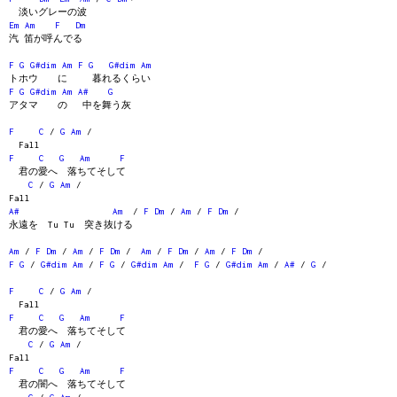
淡いグレーの波
Em
Am
F
Dm
汽 笛が呼んでる
F
G
G#dim
Am
F
G
G#dim
Am
トホウ に 暮れるくらい
F
G
G#dim
Am
A#
G
アタマ の 中を舞う灰
F
C
/
G
Am
/
Fall
F
C
G
Am
F
君の愛へ 落ちてそして
C
/
G
Am
/
Fall
A#
Am
/
F
Dm
/
Am
/
F
Dm
/
永遠を Tu Tu 突き抜ける
Am
/
F
Dm
/
Am
/
F
Dm
/
Am
/
F
Dm
/
Am
/
F
Dm
/
F
G
/
G#dim
Am
/
F
G
/
G#dim
Am
/
F
G
/
G#dim
Am
/
A#
/
G
/
F
C
/
G
Am
/
Fall
F
C
G
Am
F
君の愛へ 落ちてそして
C
/
G
Am
/
Fall
F
C
G
Am
F
君の闇へ 落ちてそして