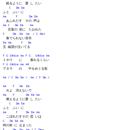
眠るように 愛 し たい
C
Dm
Em
ふと ふい に
Am
F
Dm
Em
あふれだす その 声は
Am
C
Dm
Em
Am
言葉の 前に たおれた
F
Dm
Em
Am
/
C
Dm
→
奏でられない音符
Em
Am
F
Dm
五 線譜が泣いてる
F
G
G#dim
Am
F
G
G#dim
Am
トホウ に 暮れるくらい
F
G
G#dim
Am
A#
...
アタマ の 中をめぐる歌
Am
/
C
Dm
Em
/
Am
/
F
Dm
/
Am
F
Dm
Em
火よ 消えないで
Am
F
Dm
Em
Am
燃えるように愛 し たい
C
Dm
Em
ふと ふい に
Am
F
Dm
Em
Am
こぼれだすその 思 いは
C
Dm
Em
Am
時の前 に 止まった
F
Dm
Em
Am
/
C
Dm
→