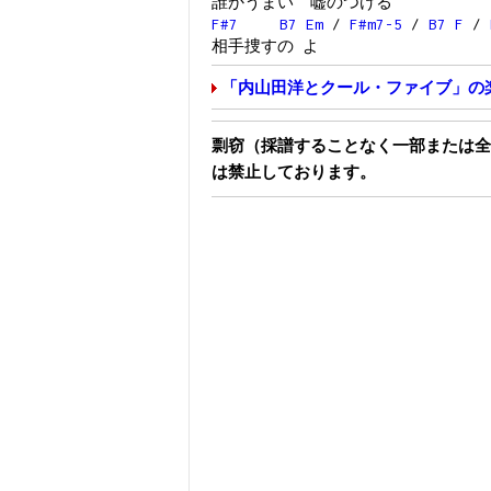
誰かうまい 嘘のつける
F#7
B7
Em
/
F#m7-5
/
B7
F
/
相手捜すの よ
「内山田洋とクール・ファイブ」の
剽窃（採譜することなく一部または全
は禁止しております。