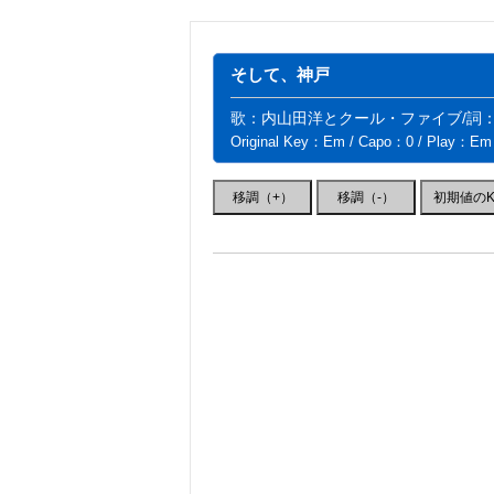
そして、神戸
歌：内山田洋とクール・ファイブ/詞
Original Key：Em / Capo：0 / Play：Em