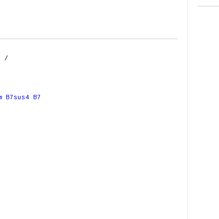
/
7
/
m
B7sus4
B7