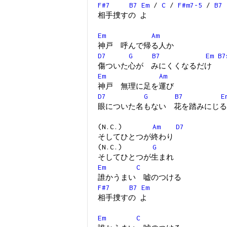
F#7
B7
Em
/
C
/
F#m7-5
/
B7
相手捜すの よ
Em
Am
神戸 呼んで帰る人か
D7
G
B7
Em
B7
傷ついた心が みにくくなるだけ
Em
Am
神戸 無理に足を運び
D7
G
B7
E
眼についた名もない 花を踏みにじる
(N.C.)
Am
D7
そしてひとつが終わり
(N.C.)
G
そしてひとつが生まれ
Em
C
誰かうまい 嘘のつける
F#7
B7
Em
相手捜すの よ
Em
C