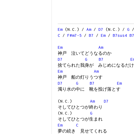
Em
(N.C.) /
Am
/
D7
(N.C.) /
G
C
/
F#m7-5
/
B7
/
Em
/
B7sus4
B
Em
Am
神戸 泣いてどうなるのか
D7
G
B7
E
捨てられた我身が みじめになるだけ
Em
Am
神戸 船の灯りうつす
D7
G
B7
Em
濁り水の中に 靴を投げ落とす
(N.C.)
Am
D7
そしてひとつが終わり
(N.C.)
G
そしてひとつが生まれ
Em
C
夢の続き 見せてくれる