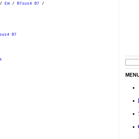
/
Em
/
B7sus4
B7
/
sus4
B7
m
MEN