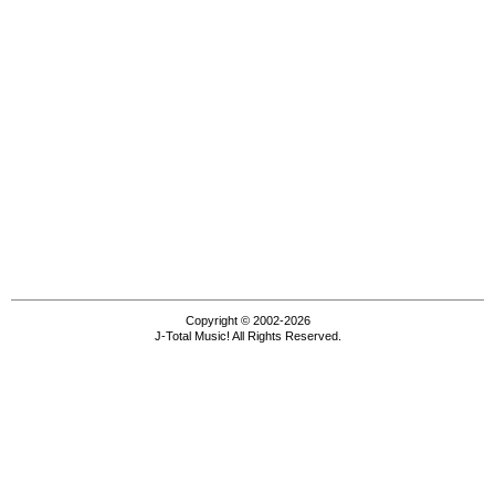
Copyright © 2002-2026
J-Total Music! All Rights Reserved.