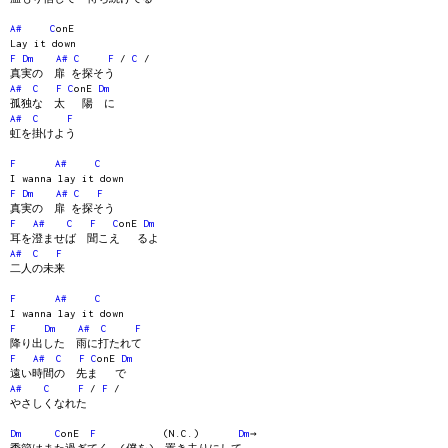
A#
C
onE
Lay it down
F
Dm
A#
C
F
/
C
/
真実の 扉 を探そう
A#
C
F
C
onE
Dm
孤独な 太 陽 に
A#
C
F
虹を掛けよう
F
A#
C
I wanna lay it down
F
Dm
A#
C
F
真実の 扉 を探そう
F
A#
C
F
C
onE
Dm
耳を澄ませば 聞こえ るよ
A#
C
F
二人の未来
F
A#
C
I wanna lay it down
F
Dm
A#
C
F
降り出した 雨に打たれて
F
A#
C
F
C
onE
Dm
遠い時間の 先ま で
A#
C
F
/
F
/
やさしくなれた
Dm
C
onE
F
(N.C.)
Dm
→