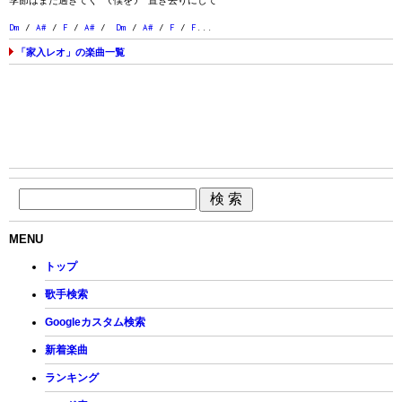
季節はまた過ぎてく (僕を) 置き去りにして
Dm
/
A#
/
F
/
A#
/
Dm
/
A#
/
F
/
F
...
「家入レオ」の楽曲一覧
MENU
トップ
歌手検索
Googleカスタム検索
新着楽曲
ランキング