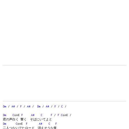
Dm
/
A#
/
F
/
A#
/
Dm
/
A#
/
F
/
C
/
Dm
C
onE
F
A#
C
F
/
F
C
onE /
君の声白く 響く そばにいてよと
Dm
C
onE
F
A#
C
F
二人つないでたロード 消えそうな夜