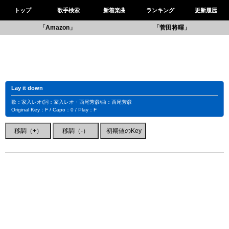
トップ
歌手検索
新着楽曲
ランキング
更新履歴
「Amazon」
「菅田将暉」
Lay it down
歌：家入レオ/詞：家入レオ・西尾芳彦/曲：西尾芳彦
Original Key：F / Capo：0 / Play：F