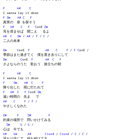
F
A#
C
I wanna lay it down
F
Dm
A#
C
F
真実の 扉 を探そう
F
A#
C
F
C
onE
Dm
耳を澄ませば 聞こえ るよ
A#
C
Dm
/
A#
/
F
/
C
/
二人の未来
Dm
C
onE
F
A#
C
F
/
F
C
onE /
季節はまた過ぎてく 僕を置き去りにして
Dm
C
onE
F
A#
C
F
さよならのうた 歌おう 旅立ちの朝
F
A#
C
I wanna lay it down
F
Dm
A#
C
F
降り出した 雨に打たれて
F
A#
C
F
C
onE
Dm
遠い時間の 先ま で
A#
C
F
/
F
/
やさしくなれた
D#
F
D#
F
約束の場所で 問いかけてみる
Dm
G
/
G
/
心は 今でも
A#
Gm
A#
Csus4
/
Csus4
/
C
/
C
/
温もり信じて 待ち続けてる