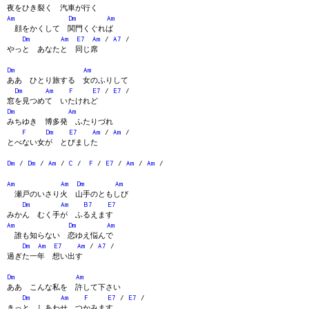
夜をひき裂く 汽車が行く
Am
Dm
Am
顔をかくして 関門くぐれば
Dm
Am
E7
Am
/
A7
/
やっと あなたと 同じ席
Dm
Am
ああ ひとり旅する 女のふりして
Dm
Am
F
E7
/
E7
/
窓を見つめて いたけれど
Dm
Am
みちゆき 博多発 ふたりづれ
F
Dm
E7
Am
/
Am
/
とべない女が とびました
Dm
/
Dm
/
Am
/
C
/
F
/
E7
/
Am
/
Am
/
Am
Am
Dm
Am
瀬戸のいさり火 山手のともしび
Dm
Am
B7
E7
みかん むく手が ふるえます
Am
Dm
Am
誰も知らない 恋ゆえ悩んで
Dm
Am
E7
Am
/
A7
/
過ぎた一年 想い出す
Dm
Am
ああ こんな私を 許して下さい
Dm
Am
F
E7
/
E7
/
きっと しあわせ つかみます