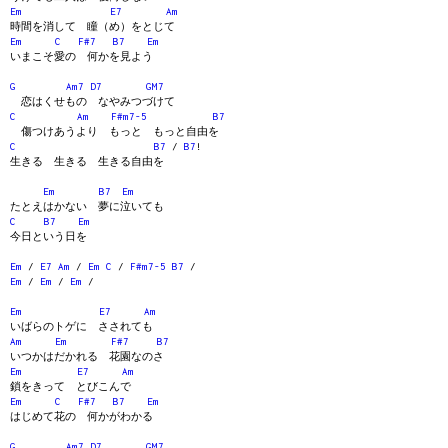
Em
E7
Am
時間を消して 瞳（め）をとじて
Em
C
F#7
B7
Em
いまこそ愛の 何かを見よう
G
Am7
D7
GM7
恋はくせもの なやみつづけて
C
Am
F#m7-5
B7
傷つけあうより もっと もっと自由を
C
B7
/
B7
!
生きる 生きる 生きる自由を
Em
B7
Em
たとえはかない 夢に泣いても
C
B7
Em
今日という日を
Em
/
E7
Am
/
Em
C
/
F#m7-5
B7
/
Em
/
Em
/
Em
/
Em
E7
Am
いばらのトゲに さされても
Am
Em
F#7
B7
いつかはだかれる 花園なのさ
Em
E7
Am
鎖をきって とびこんで
Em
C
F#7
B7
Em
はじめて花の 何かがわかる
G
Am7
D7
GM7