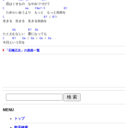
恋はくせもの なやみつづけて
C
Am
F#m7-5
B7
ためらいあうより もっと もっと自由を
C
B7
/
B7
!
生きる 生きる 生きる自由を
Em
B7
Em
たとえむなしい 愛になっても
C
B7
Em
/
Em
/
Em
/
Em
...
今日という日を
「石橋正次」の楽曲一覧
MENU
トップ
歌手検索