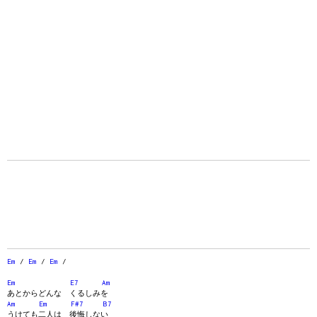
Em
/
Em
/
Em
/
Em
E7
Am
あとからどんな くるしみを
Am
Em
F#7
B7
うけても二人は 後悔しない