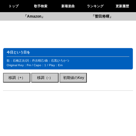
トップ
歌手検索
新着楽曲
ランキング
更新履歴
「Amazon」
「菅田将暉」
今日という日を
歌：石橋正次/詞：丹古晴己/曲：石黒ひろかつ
Original Key：Fm / Capo：1 / Play：Em