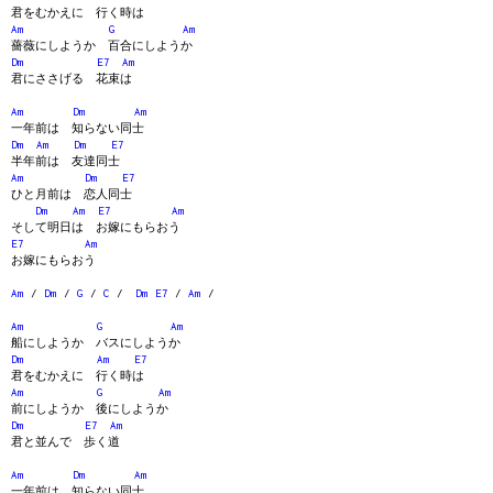
君をむかえに 行く時は
Am
G
Am
薔薇にしようか 百合にしようか
Dm
E7
Am
君にささげる 花束は
Am
Dm
Am
一年前は 知らない同士
Dm
Am
Dm
E7
半年前は 友達同士
Am
Dm
E7
ひと月前は 恋人同士
Dm
Am
E7
Am
そして明日は お嫁にもらおう
E7
Am
お嫁にもらおう
Am
/
Dm
/
G
/
C
/
Dm
E7
/
Am
/
Am
G
Am
船にしようか バスにしようか
Dm
Am
E7
君をむかえに 行く時は
Am
G
Am
前にしようか 後にしようか
Dm
E7
Am
君と並んで 歩く道
Am
Dm
Am
一年前は 知らない同士