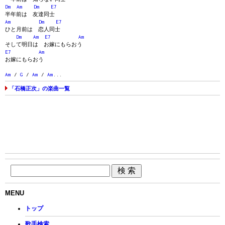
Dm
Am
Dm
E7
半年前は 友達同士
Am
Dm
E7
ひと月前は 恋人同士
Dm
Am
E7
Am
そして明日は お嫁にもらおう
E7
Am
お嫁にもらおう
Am
/
G
/
Am
/
Am
...
「石橋正次」の楽曲一覧
MENU
トップ
歌手検索