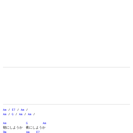
Am
/
E7
/
Am
/
Am
/
G
/
Am
/
Am
/
Am
G
Am
朝にしようか 夜にしようか
Dm
Am
E7