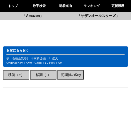
トップ
歌手検索
新着楽曲
ランキング
更新履歴
「Amazon」
「サザンオールスターズ」
お嫁にもらおう
歌：石橋正次/詞：千家和也/曲：叶弦大
Original Key：A#m / Capo：1 / Play：Am