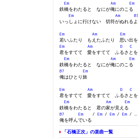
Em
Am
Em
鉄橋をわたると なにが俺にのこる
Em
Am
B
いっしょに行けない 切符がぬれるよ
Em
Am
Em
若いふたり もえたふたり 思い出を
Em
Am
D
C
君をすてて 愛をすてて ふるさとを
Em
Am
Em
鉄橋をわたると なにが俺にのこる
B7
Em
俺はひとり旅
Em
Am
D
C
君をすてて 愛をすてて ふるさとを
Em
Am
Em
鉄橋をわたると 君の家が見える
B7
Em
/
Em
/
Em
/
Em
/ …
俺を呼んでいる
「石橋正次」の楽曲一覧