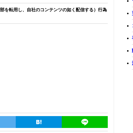
部を転用し、自社のコンテンツの如く配信する）行為