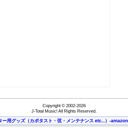
Copyright © 2002-2026
J-Total Music! All Rights Reserved.
ター用グッズ（カポタスト・弦・メンテナンス etc...）-amazon