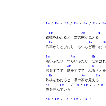
Am
/
Em
/
B7
/
Em
/
Em
/
Em
/
E
Em
Am
Em
鉄橋をわたると 君の家が見える
Em
Am
B
汽車からとびおり もいちど逢いたい
Em
Am
Em
若いふたり つらいふたり むすばれ
Em
Am
D
C
君をすてて 愛をすてて ふるさとを
Em
Am
Em
鉄橋をわたると 君の家が見える
B7
Em
/
Em
/
Em
/
C
/
B7
俺を呼んでいる
Am
/
Em
/
B7
/
Em
/
Em
/