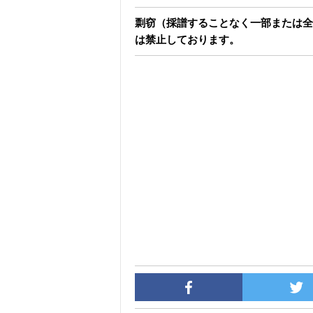
剽窃（採譜することなく一部または全
は禁止しております。