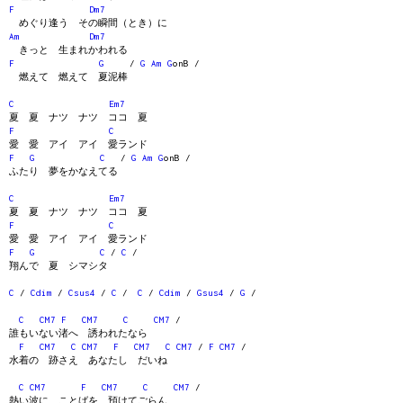
F
Dm7
めぐり逢う その瞬間（とき）に
Am
Dm7
きっと 生まれかわれる
F
G
/
G
Am
G
onB /
燃えて 燃えて 夏泥棒
C
Em7
夏 夏 ナツ ナツ ココ 夏
F
C
愛 愛 アイ アイ 愛ランド
F
G
C
/
G
Am
G
onB /
ふたり 夢をかなえてる
C
Em7
夏 夏 ナツ ナツ ココ 夏
F
C
愛 愛 アイ アイ 愛ランド
F
G
C
/
C
/
翔んで 夏 シマシタ
C
/
Cdim
/
Csus4
/
C
/
C
/
Cdim
/
Gsus4
/
G
/
C
CM7
F
CM7
C
CM7
/
誰もいない渚へ 誘われたなら
F
CM7
C
CM7
F
CM7
C
CM7
/
F
CM7
/
水着の 跡さえ あなたし だいね
C
CM7
F
CM7
C
CM7
/
熱い波に ことばを 預けてごらん