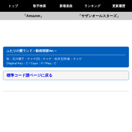
トップ
歌手検索
新着楽曲
ランキング
更新履歴
「Amazon」
「サザンオールスターズ」
ふたりの愛ランド～動画視聴Ver.～
歌：石川優子・チャゲ/詞：チャゲ・松井五郎/曲：チャゲ
Original Key：C / Capo：0 / Play：C
標準コード譜ページに戻る