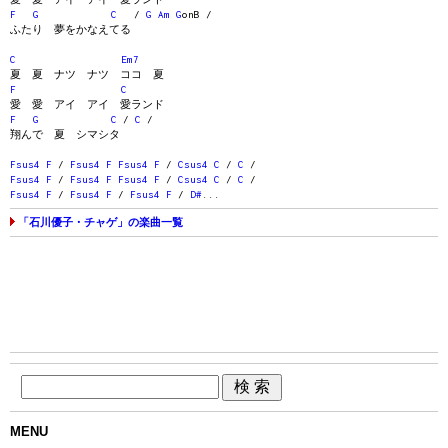
F
G
C
/
G
Am
G
onB /
ふたり 夢をかなえてる
C
Em7
夏 夏 ナツ ナツ ココ 夏
F
C
愛 愛 アイ アイ 愛ランド
F
G
C
/
C
/
翔んで 夏 シマシタ
Fsus4
F
/
Fsus4
F
Fsus4
F
/
Csus4
C
/
C
/
Fsus4
F
/
Fsus4
F
Fsus4
F
/
Csus4
C
/
C
/
Fsus4
F
/
Fsus4
F
/
Fsus4
F
/
D#
...
「石川優子・チャゲ」の楽曲一覧
MENU