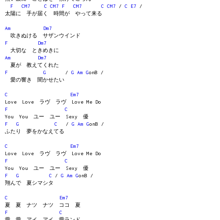
F
CM7
C
CM7
F
CM7
C
CM7
/
C
E7
/
太陽に 手が届く 時間が やって来る
Am
Dm7
吹きぬける サザンウインド
F
Dm7
大切な ときめきに
Am
Dm7
夏が 教えてくれた
F
G
/
G
Am
G
onB /
愛の響き 聞かせたい
C
Em7
Love Love ラヴ ラヴ Love Me Do
F
C
You You ユー ユー Sexy 優
F
G
C
/
G
Am
G
onB /
ふたり 夢をかなえてる
C
Em7
Love Love ラヴ ラヴ Love Me Do
F
C
You You ユー ユー Sexy 優
F
G
C
/
G
Am
G
onB /
翔んで 夏シマシタ
C
Em7
夏 夏 ナツ ナツ ココ 夏
F
C
愛 愛 アイ アイ 愛ランド