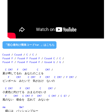
「初心者向け簡単コードVer.」はこちら
Csus4
/
Csus4
/
C
/
C
/
Fsus4
F
/
Fsus4
F
Fsus4
F
/
Csus4
C
/
C
/
Fsus4
F
/
Fsus4
F
Fsus4
F
/
Gsus4
G
/
G
/
C
CM7
F
CM7
C
CM7
/
夏が噂してるわ あなたのことを
F
CM7
C
CM7
F
CM7
C
CM7
/
F
CM7
/
ピンボール みたいで 気がおけ ないの
C
CM7
F
CM7
C
CM7
/
小麦色に灼けてる おまえのせいさ
F
CM7
C
CM7
F
CM7
C
CM7
/
C
E7
/
風のない 都会を 忘れて みないか
Am
Dm7
瞳には パッションブルー